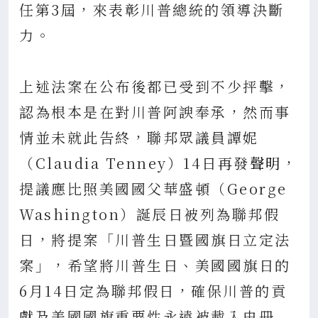
任第3屆，來表彰川普總統的領導決斷
力。
上述法案在公布後都已受到不少抨擊，
認為根本是在對川普阿諛奉承，然而事
情並未就此告終，聯邦眾議員譚妮
（Claudia Tenney）14日再發
聲明
，
提議應比照美國國父華盛頓（George
Washington）誕辰日被列為聯邦假
日，將提案「川普生日暨國旗日立定法
案」，希望將川普生日、美國國旗日的
6月14日定為聯邦假日，確保川普的貢
獻及美國國旗重要性永遠被載入史冊