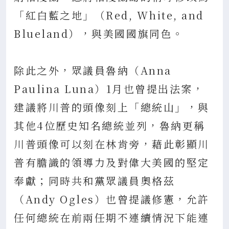
「紅白藍之地」（Red, White, and
Blueland），與美國國旗同色。
除此之外，眾議員魯納（Anna
Paulina Luna）1月也曾提出法案，
建議將川普的頭像刻上「總統山」，與
其他4位歷史知名總統並列，魯納更稱
川普頭像可以刻在林肯旁，藉此彰顯川
普有膽識的領導力及對偉大美國的堅定
奉獻；同時共和黨眾議員奧格茲
（Andy Ogles）也曾提議修憲，允許
任何總統在前兩任期不連續情況下能連