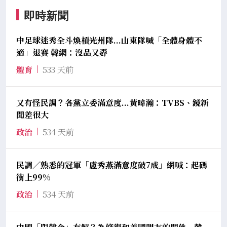
即時新聞
中足球迷秀全斗煥槓光州隊...山東隊喊「全體身體不
適」退賽 韓網：沒品又孬
體育
533 天前
又有怪民調？各黨立委滿意度...黃暐瀚：TVBS、鏡新
聞差很大
政治
534 天前
民調／熟悉的冠軍「盧秀燕滿意度破7成」網喊：起碼
衝上99%
政治
534 天前