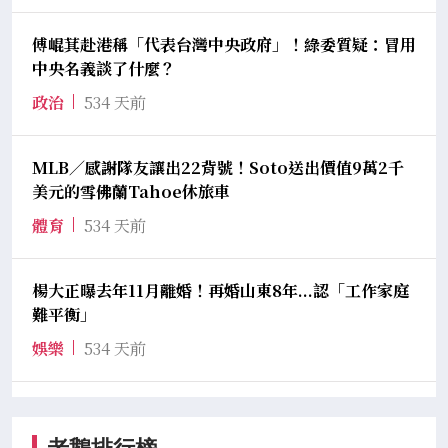
傅崐萁赴港稱「代表台灣中央政府」！綠委質疑：冒用
中央名義談了什麼？
政治
534 天前
MLB／感謝隊友讓出22背號！Soto送出價值9萬2千
美元的雪佛蘭Tahoe休旅車
體育
534 天前
楊大正曝去年11月離婚！再婚山東8年...認「工作家庭
難平衡」
娛樂
534 天前