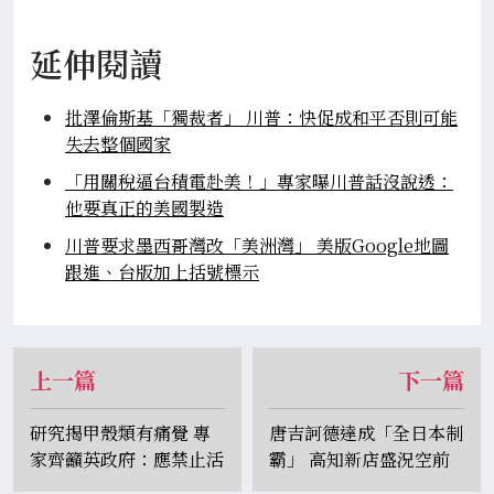
延伸閱讀
批澤倫斯基「獨裁者」 川普：快促成和平否則可能
失去整個國家
「用關稅逼台積電赴美！」專家曝川普話沒說透：
他要真正的美國製造
川普要求墨西哥灣改「美洲灣」 美版Google地圖
跟進、台版加上括號標示
上一篇
下一篇
研究揭甲殼類有痛覺 專
唐吉訶德達成「全日本制
家齊籲英政府：應禁止活
霸」 高知新店盛況空前
煮龍蝦
日網驚：以為排演唱會