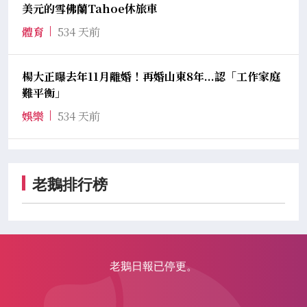
美元的雪佛蘭Tahoe休旅車
體育
534 天前
楊大正曝去年11月離婚！再婚山東8年...認「工作家庭
難平衡」
娛樂
534 天前
老鵝排行榜
老鵝日報已停更。