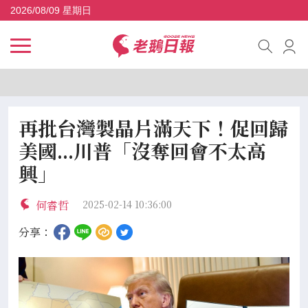
2026/08/09 星期日
再批台灣製晶片滿天下！促回歸
美國...川普「沒奪回會不太高
興」
何睿哲
2025-02-14 10:36:00
分享：