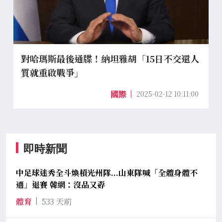
對哈瑪斯最後通牒！納坦雅胡「15日不交還人
質就重啟戰爭」
2025-02-12 10:11:00
國際
即時新聞
中足球迷秀全斗煥槓光州隊...山東隊喊「全體身體不
適」退賽 韓網：沒品又孬
體育
533 天前