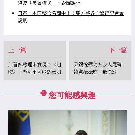
違反「奧會模式」、企圖矮化
日產、本田整合協商中止！雙方將各自舉行記者會
說明
上一篇
下一篇
川習熱線遲未實現？《紐
尹錫悅彈劾案步入尾聲！
時》：習近平可能想表明
韓憲法法庭「最快3月
不會被關稅嚇到
初」有結果
您可能感興趣