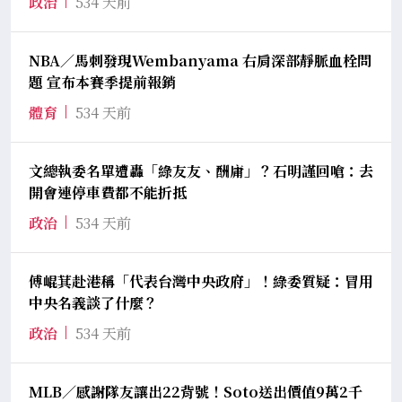
政治
534 天前
NBA／馬刺發現Wembanyama 右肩深部靜脈血栓問
題 宣布本賽季提前報銷
體育
534 天前
文總執委名單遭轟「綠友友、酬庸」？石明謹回嗆：去
開會連停車費都不能折抵
政治
534 天前
傅崐萁赴港稱「代表台灣中央政府」！綠委質疑：冒用
中央名義談了什麼？
政治
534 天前
MLB／感謝隊友讓出22背號！Soto送出價值9萬2千