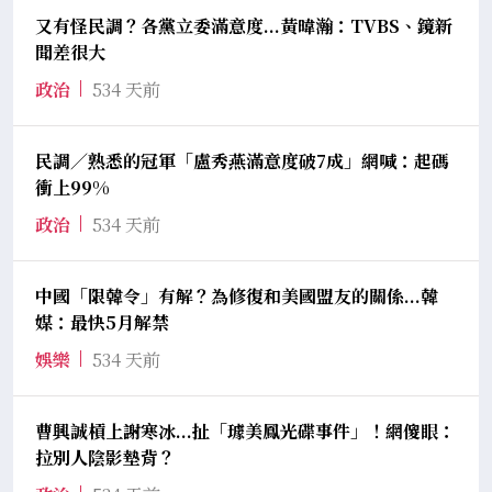
又有怪民調？各黨立委滿意度...黃暐瀚：TVBS、鏡新
聞差很大
政治
534 天前
民調／熟悉的冠軍「盧秀燕滿意度破7成」網喊：起碼
衝上99%
政治
534 天前
中國「限韓令」有解？為修復和美國盟友的關係...韓
媒：最快5月解禁
娛樂
534 天前
曹興誠槓上謝寒冰...扯「璩美鳳光碟事件」！網傻眼：
拉別人陰影墊背？