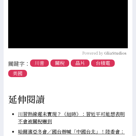
Powered by 
GliaStudios
關鍵字：
川普
關稅
晶片
台積電
美國
延伸閱讀
川習熱線遲未實現？《紐時》：習近平可能想表明
不會被關稅嚇到
哈爾濱亞冬會／國台辦喊「中國台北」！陸委會：