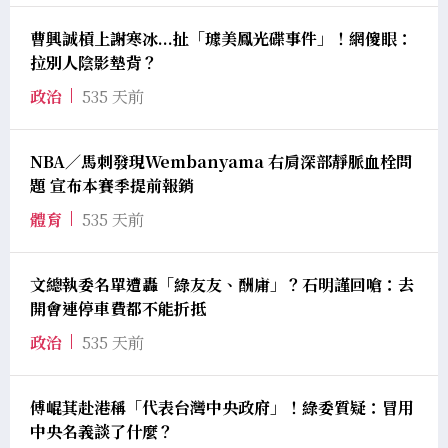
曹興誠槓上謝寒冰...扯「璩美鳳光碟事件」！網傻眼：
拉別人陰影墊背？
政治
535 天前
NBA／馬刺發現Wembanyama 右肩深部靜脈血栓問
題 宣布本賽季提前報銷
體育
535 天前
文總執委名單遭轟「綠友友、酬庸」？石明謹回嗆：去
開會連停車費都不能折抵
政治
535 天前
傅崐萁赴港稱「代表台灣中央政府」！綠委質疑：冒用
中央名義談了什麼？