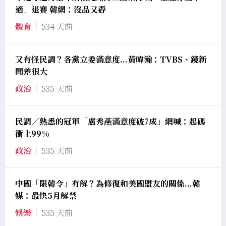
適」退賽 韓網：沒品又孬
體育
534 天前
又有怪民調？各黨立委滿意度...黃暐瀚：TVBS、鏡新
聞差很大
政治
535 天前
民調／熟悉的冠軍「盧秀燕滿意度破7成」網喊：起碼
衝上99%
政治
535 天前
中國「限韓令」有解？為修復和美國盟友的關係...韓
媒：最快5月解禁
娛樂
535 天前