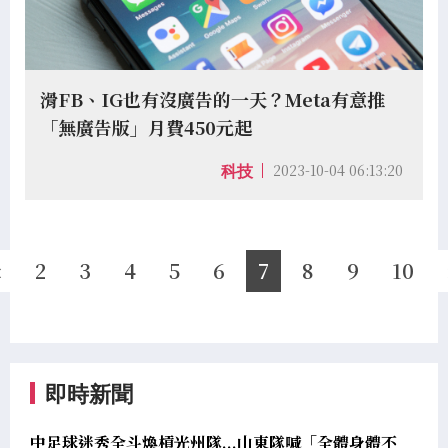
滑FB、IG也有沒廣告的一天？Meta有意推
「無廣告版」月費450元起
2023-10-04 06:13:20
科技
«
2
3
4
5
6
7
8
9
10
即時新聞
中足球迷秀全斗煥槓光州隊...山東隊喊「全體身體不