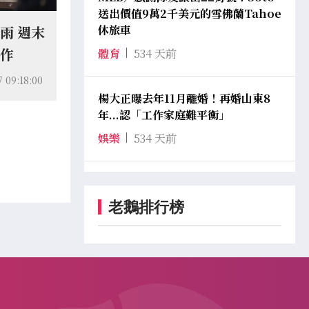
送出價值9萬2千美元的雪佛蘭Tahoe
休旅車
雨 週末
工作
體育
534 天前
7 09:18:00
楊大正曝去年11月離婚！再婚山東8
年...認「工作家庭難平衡」
娛樂
534 天前
老鵝排行榜