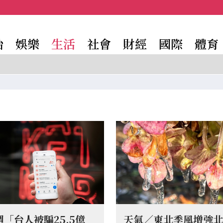
治
娛樂
生活
社會
財經
國際
體育
「台人被騙25.5億
天氣／東北季風增強