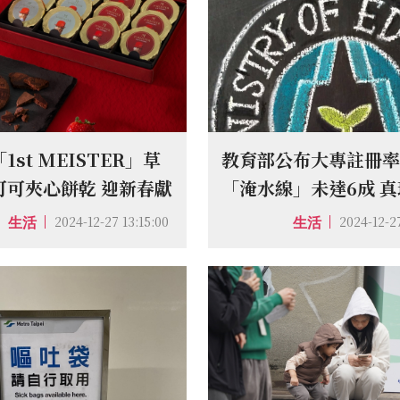
1st MEISTER」草
教育部公布大專註冊率
可可夾心餅乾 迎新春獻
「淹水線」未達6成 
祝福
3成敬陪末座
2024-12-27 13:15:00
2024-12-2
生活
生活