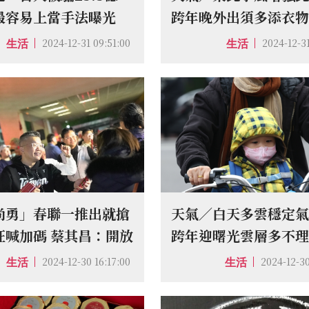
最容易上當手法曝光
跨年晚外出須多添衣
2024-12-31 09:51:00
2024-12-3
生活
生活
尚勇」春聯一推出就搶
天氣／白天多雲穩定
狂喊加碼 蔡其昌：開放
跨年迎曙光雲層多不
列印
2024-12-30 16:17:00
2024-12-30
生活
生活