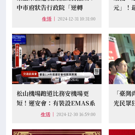
中市府狀告行政院「逆轉
元」！
勝」：捍衛食安絕不妥協
2024-12-31 10:31:00
生活
松山機場跑道比務安機場更
「臺灣
短！運安會：有裝設EMAS系
光民眾
統補足安全性
電子檔
2024-12-30 16:59:00
生活