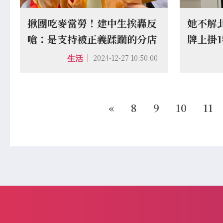
揪團吃麥當勞！建中生挨轟反
她不解
嗆：是支持被正義蹂躪的分店
牌上掛
措施
2024-12-27 10:50:00
生活
«
8
9
10
11