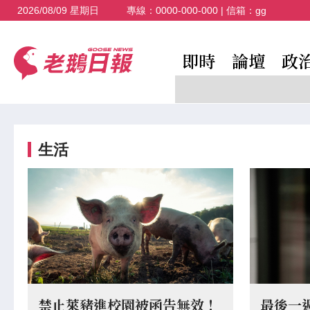
2026/08/09 星期日
專線：
0000-000-000
| 信箱：
gg
即時
論壇
政
生活
禁止萊豬進校園被函告無效！
最後一週