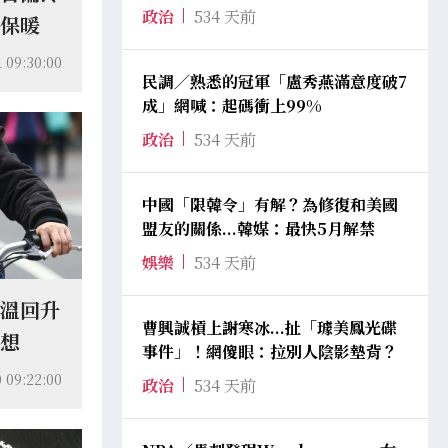
政治
534 天前
物保暖
1 09:30:00
民調／熟悉的冠軍「盧秀燕滿意度破7
成」網喊：起碼衝上99%
政治
534 天前
中國「限韓令」有解？為修復和美國
盟友的關係...韓媒：最快5月解禁
娛樂
534 天前
氣溫回升
曹興誠槓上謝寒冰...扯「璩美鳳光碟
理想
事件」！網傻眼：拉別人陰影墊背？
 09:22:00
政治
534 天前