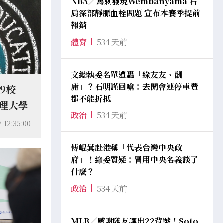
NBA／馬刺發現Wembanyama 右
肩深部靜脈血栓問題 宣布本賽季提前
報銷
體育
534 天前
文總執委名單遭轟「綠友友、酬
庸」？石明謹回嗆：去開會連停車費
9校
都不能折抵
真理大學
政治
534 天前
7 12:35:00
傅崐萁赴港稱「代表台灣中央政
府」！綠委質疑：冒用中央名義談了
什麼？
政治
534 天前
MLB／感謝隊友讓出22背號！Soto