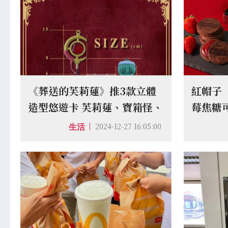
《葬送的芙莉蓮》推3款立體
紅帽子「
造型悠遊卡 芙莉蓮、寶箱怪、
莓焦糖
欣梅爾限時預購
上甜蜜
2024-12-27 16:05:00
生活