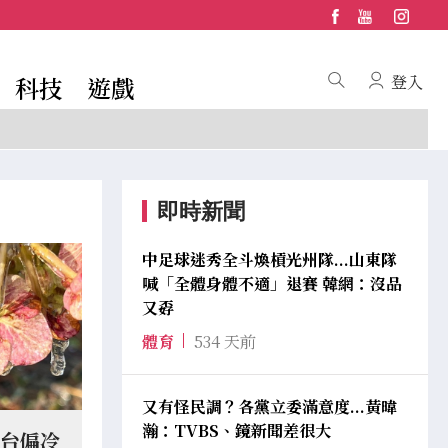
科技
遊戲
登入
即時新聞
中足球迷秀全斗煥槓光州隊...山東隊
喊「全體身體不適」退賽 韓網：沒品
又孬
體育
534 天前
又有怪民調？各黨立委滿意度...黃暐
瀚：TVBS、鏡新聞差很大
北台偏冷