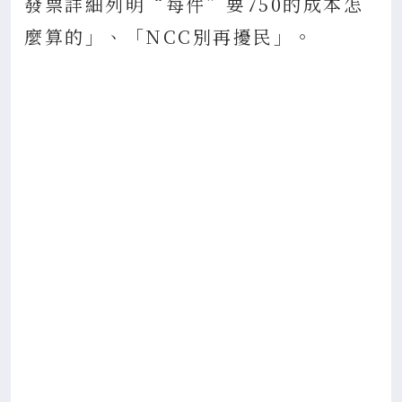
發票詳細列明“每件”要750的成本怎
麼算的」、「NCC別再擾民」。