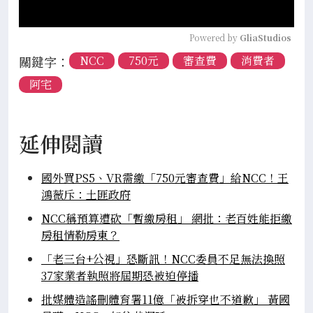
Powered by 
GliaStudios
關鍵字：
NCC
750元
審查費
消費者
阿宅
延伸閱讀
國外買PS5、VR需繳「750元審查費」給NCC！王
鴻薇斥：土匪政府
NCC稱預算遭砍「暫繳房租」 網批：老百姓能拒繳
房租情勒房東？
「老三台+公視」恐斷訊！NCC委員不足無法換照
37家業者執照將屆期恐被迫停播
批媒體造謠刪體育署11億「被拆穿也不道歉」 黃國