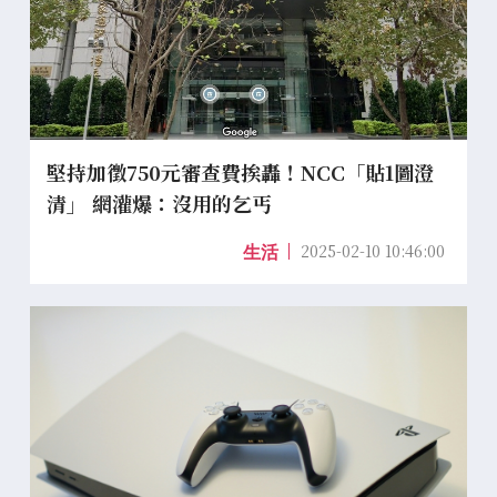
堅持加徵750元審查費挨轟！NCC「貼1圖澄
清」 網灌爆：沒用的乞丐
2025-02-10 10:46:00
生活