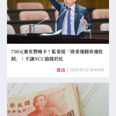
750元審查費喊卡！藍委提「綠委邊翻車邊收
割」：不讓NCC搶錢於民
2025-02-12 10:44:00
政治