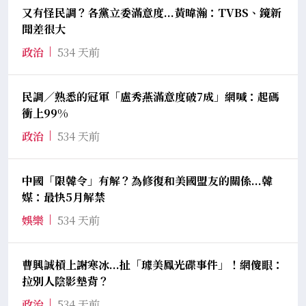
又有怪民調？各黨立委滿意度...黃暐瀚：TVBS、鏡新
聞差很大
政治
534 天前
民調／熟悉的冠軍「盧秀燕滿意度破7成」網喊：起碼
衝上99%
政治
534 天前
中國「限韓令」有解？為修復和美國盟友的關係...韓
媒：最快5月解禁
娛樂
534 天前
曹興誠槓上謝寒冰...扯「璩美鳳光碟事件」！網傻眼：
拉別人陰影墊背？
政治
534 天前