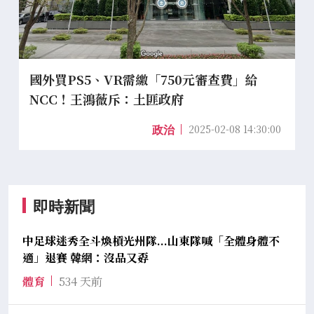
國外買PS5、VR需繳「750元審查費」給
NCC！王鴻薇斥：土匪政府
2025-02-08 14:30:00
政治
即時新聞
中足球迷秀全斗煥槓光州隊...山東隊喊「全體身體不
適」退賽 韓網：沒品又孬
體育
534 天前