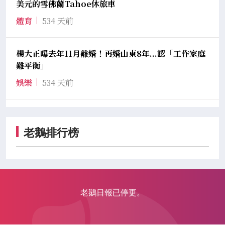
美元的雪佛蘭Tahoe休旅車
體育
534 天前
楊大正曝去年11月離婚！再婚山東8年...認「工作家庭
難平衡」
娛樂
534 天前
老鵝排行榜
老鵝日報已停更。