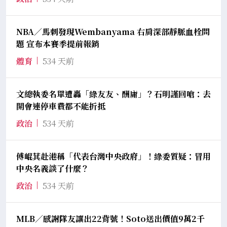
NBA／馬刺發現Wembanyama 右肩深部靜脈血栓問
題 宣布本賽季提前報銷
體育
534 天前
文總執委名單遭轟「綠友友、酬庸」？石明謹回嗆：去
開會連停車費都不能折抵
政治
534 天前
傅崐萁赴港稱「代表台灣中央政府」！綠委質疑：冒用
中央名義談了什麼？
政治
534 天前
MLB／感謝隊友讓出22背號！Soto送出價值9萬2千