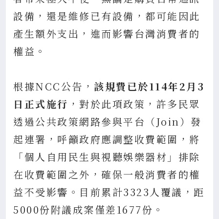
設備，還是維修已有設備，都可能因此
產生額外支出，進而影響台灣消費者的
權益。
根據NCC公告，
該規費已於114年2月3
日正式施行
，對於此項政策，許多民眾
透過公共政策網路參與平台（Join）發
起連署，呼籲政府應調整收費範圍，將
「個人自用民生與視聽娛樂器材」排除
在收費範圍之外，確保一般消費者的權
益不受影響。目前累計3323人覆議，距
5000份附議成案僅差1677份。