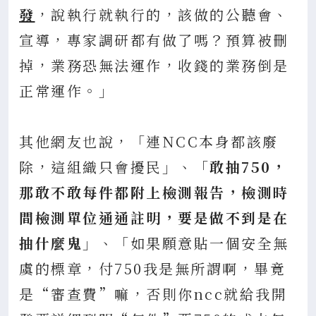
發
，說執行就執行的，該做的公聽會、
宣導，專家調研都有做了嗎？預算被刪
掉，業務恐無法運作，收錢的業務倒是
正常運作。」
其他網友也說，「連NCC本身都該廢
除，這組織只會擾民」、「
敢抽750，
那敢不敢每件都附上檢測報告，檢測時
間檢測單位通通註明，要是做不到是在
抽什麼鬼
」、「如果願意貼一個安全無
虞的標章，付750我是無所謂啊，畢竟
是“審查費”嘛，否則你ncc就給我開