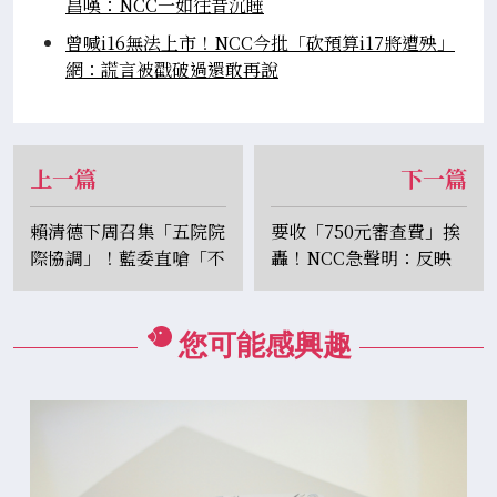
昌嘆：NCC一如往昔沉睡
曾喊i16無法上市！NCC今批「砍預算i17將遭殃」
網：謊言被戳破過還敢再說
上一篇
下一篇
賴清德下周召集「五院院
要收「750元審查費」挨
際協調」！藍委直嗆「不
轟！NCC急聲明：反映
需要」：最大亂源是柯建
行政成本
銘
您可能感興趣