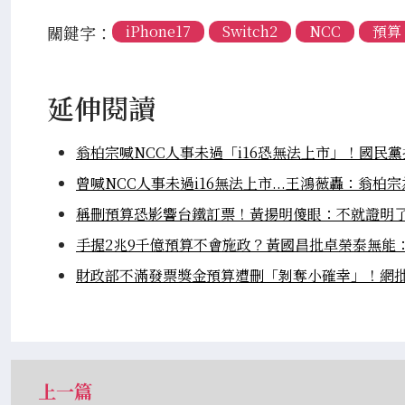
關鍵字：
iPhone17
Switch2
NCC
預算
延伸閱讀
翁柏宗喊NCC人事未過「i16恐無法上市」！國民
曾喊NCC人事未過i16無法上市...王鴻薇轟：翁柏
稱刪預算恐影響台鐵訂票！黃揚明傻眼：不就證明
手握2兆9千億預算不會施政？黃國昌批卓榮泰無能
財政部不滿發票獎金預算遭刪「剝奪小確幸」！網
上一篇