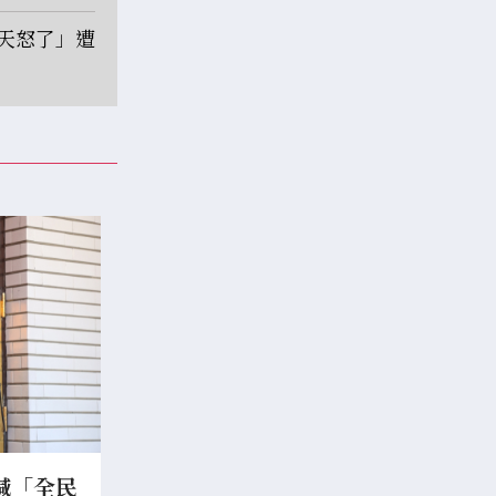
天怒了」遭
喊「全民