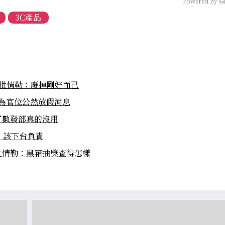
Powered by 
G
3C產品
黨批情勒：廢掉剛好而已
宗為官位公然放假消息
了數發部真的沒用
：該下台負責
批情勒：黑箱抽獎查得怎樣