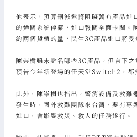
他表示，預算刪減還將阻礙舊有產品進
的通關系統停擺，進口報關全面卡關。陳
約兩個貨櫃的量，民生3C產品進口將受
陳崇樹雖未點名哪些3C產品，但言下之意
預告今年新登場的任天堂Switch2，
此外，陳崇樹也指出，警消設備及救難
發生時，國外救難團隊來台灣，要有專
進口，會影響救災、救人的任務遂行。