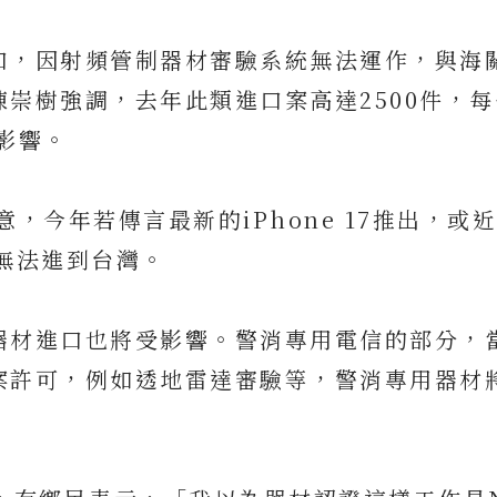
口，因射頻管制器材審驗系統無法運作，與海
崇樹強調，去年此類進口案高達2500件，
影響。
，今年若傳言最新的iPhone 17推出，或
都無法進到台灣。
器材進口也將受影響。警消專用電信的部分，
案許可，例如透地雷達審驗等，警消專用器材