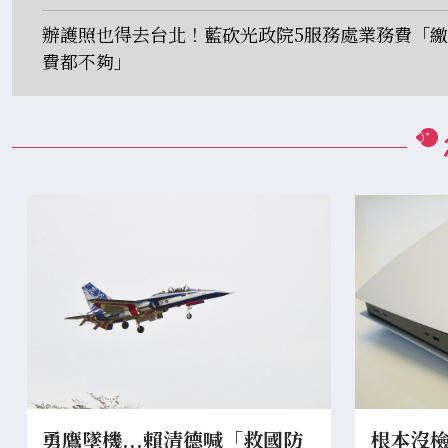
辦護照也得去台北！藍砍光政院5服務處業務費「
費都不夠」
勇鷹墜機...賴清德喊「救國防
根本沒檢