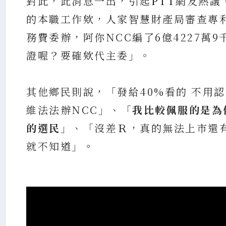
對此，此消息一出，引起
PTT
網友熱議
的本職工作欸，人家智慧財產局審查專
務費委辦，阿你NCC編了6億4227
證喔？要確欸代主委」。
其他鄉民則說，「發給40%看的 不用
維法法辦NCC」、「
我比較佩服的是為
的選民
」、「沒差Ｒ，真的無法上市還
就不知道」。