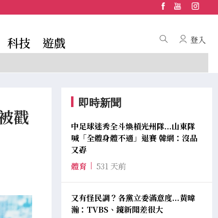
科技
遊戲
登入
即時新聞
言被戳
中足球迷秀全斗煥槓光州隊...山東隊
喊「全體身體不適」退賽 韓網：沒品
又孬
體育
531 天前
又有怪民調？各黨立委滿意度...黃暐
瀚：TVBS、鏡新聞差很大