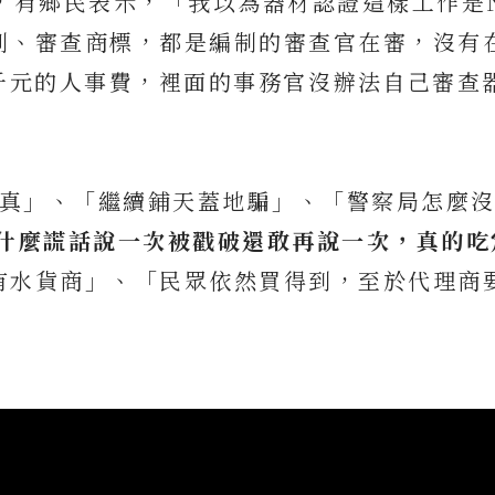
，有鄉民表示，「我以為器材認證這樣工作是
利、審查商標，都是編制的審查官在審，沒有
萬9千元的人事費，裡面的事務官沒辦法自己審查
認真」、「繼續鋪天蓋地騙」、「警察局怎麼
什麼謊話說一次被戳破還敢再說一次，真的吃
有水貨商」、「民眾依然買得到，至於代理商