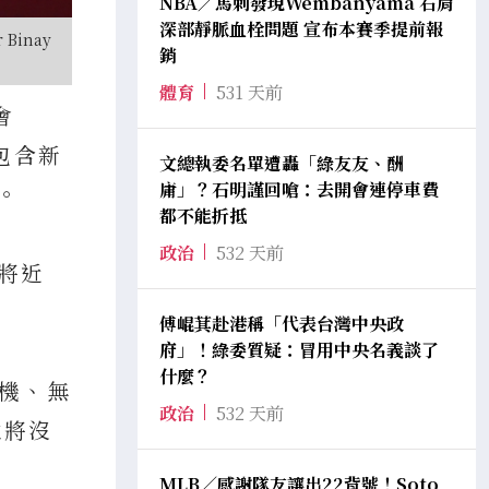
NBA／馬刺發現Wembanyama 右肩
深部靜脈血栓問題 宣布本賽季提前報
Binay
銷
體育
531 天前
會
包含新
文總執委名單遭轟「綠友友、酬
庸」？石明謹回嗆：去開會連停車費
。
都不能折抵
政治
532 天前
下將近
傅崐萁赴港稱「代表台灣中央政
府」！綠委質疑：冒用中央名義談了
什麼？
耳機、無
政治
532 天前
位將沒
MLB／感謝隊友讓出22背號！Soto