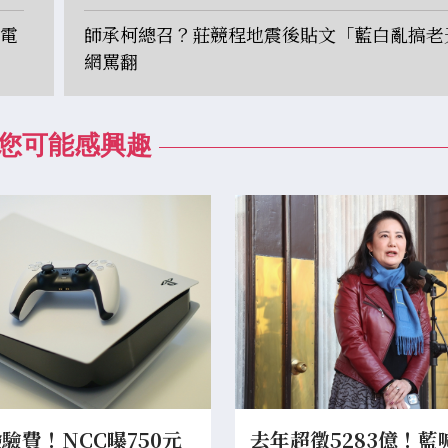
繳電
師承柯總召？莊競程地震後貼文「藍白亂搞老
網罵翻
您可能感興趣
驗費！NCC曝750元
去年超徵5283億！藍