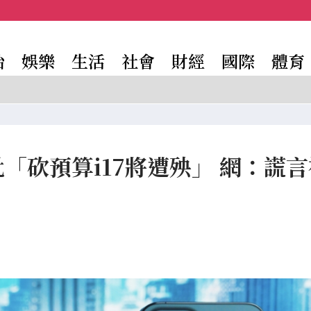
治
娛樂
生活
社會
財經
國際
體育
批「砍預算i17將遭殃」 網：謊