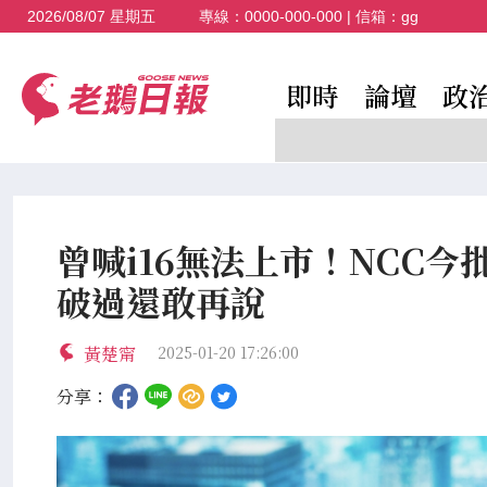
2026/08/07 星期五
專線：
0000-000-000
| 信箱：
gg
即時
論壇
政
曾喊i16無法上市！NCC今
破過還敢再說
黃楚甯
2025-01-20 17:26:00
分享：