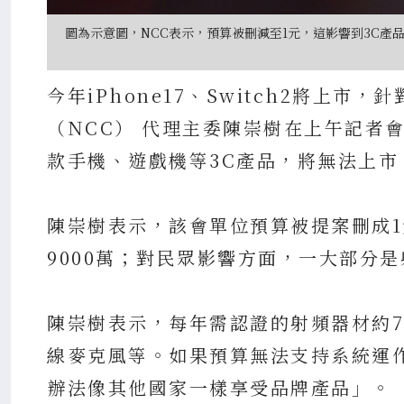
圖為示意圖，NCC表示，預算被刪減至1元，這影響到3C產品進到台灣
今年iPhone17、Switch2將上
（NCC） 代理主委陳崇樹在上午記者
款手機、遊戲機等3C產品，將無法上
陳崇樹表示，該會單位預算被提案刪成1元
9000萬；對民眾影響方面，一大部分
陳崇樹表示，每年需認證的射頻器材約7
線麥克風等。如果預算無法支持系統運作
辦法像其他國家一樣享受品牌產品」。