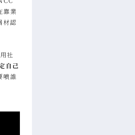
NCC
在靠業
器材認
沒用社
定自己
要噴誰