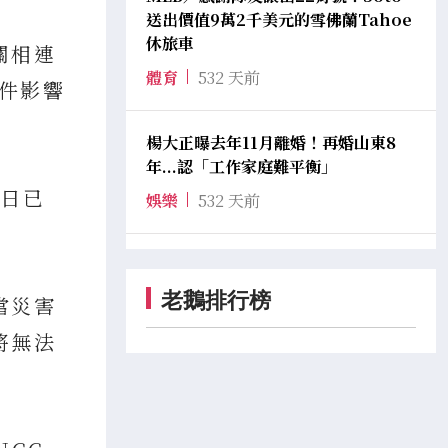
送出價值9萬2千美元的雪佛蘭Tahoe
休旅車
關相連
體育
532 天前
每件影響
楊大正曝去年11月離婚！再婚山東8
年...認「工作家庭難平衡」
近日已
娛樂
532 天前
老鵝排行榜
當災害
將無法