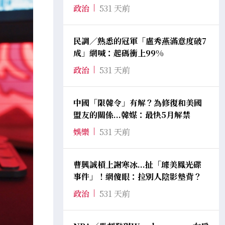
政治
531 天前
民調／熟悉的冠軍「盧秀燕滿意度破7
成」網喊：起碼衝上99%
政治
531 天前
中國「限韓令」有解？為修復和美國
盟友的關係...韓媒：最快5月解禁
娛樂
531 天前
曹興誠槓上謝寒冰...扯「璩美鳳光碟
事件」！網傻眼：拉別人陰影墊背？
政治
531 天前