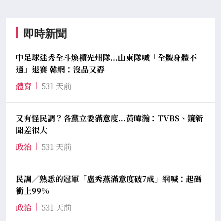
即時新聞
中足球迷秀全斗煥槓光州隊...山東隊喊「全體身體不
適」退賽 韓網：沒品又孬
體育
531 天前
又有怪民調？各黨立委滿意度...黃暐瀚：TVBS、鏡新
聞差很大
政治
531 天前
民調／熟悉的冠軍「盧秀燕滿意度破7成」網喊：起碼
衝上99%
政治
531 天前