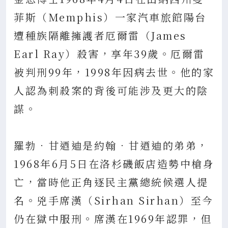
菲斯（Memphis）一家汽車旅館陽台
遭種族隔離擁護者厄爾雷（James
Earl Ray）殺害，享年39歲。厄爾雷
被判刑99年，1998年因病去世。他的家
人認為刺殺案的背後可能涉及更大的陰
謀。
羅勃．甘迺迪是約翰．甘迺迪的弟弟，
1968年6月5日在洛杉磯飯店造勢中槍身
亡，當時他正角逐民主黨總統候選人提
名。兇手席漢（Sirhan Sirhan）至今
仍在獄中服刑。席漢在1969年認罪，但