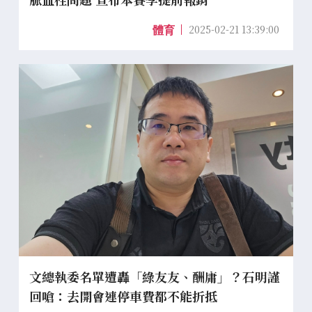
2025-02-21 13:39:00
體育
文總執委名單遭轟「綠友友、酬庸」？石明謹
回嗆：去開會連停車費都不能折抵