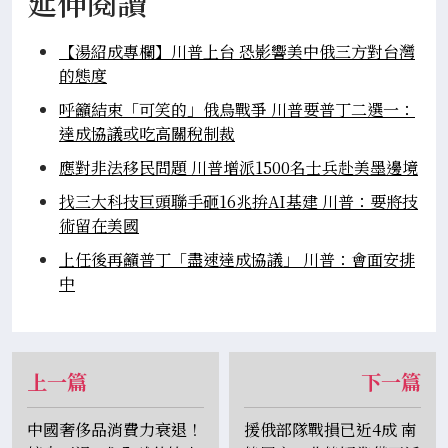
延伸閱讀
【湯紹成專欄】川普上台 恐影響美中俄三方對台灣
的態度
呼籲結束「可笑的」俄烏戰爭 川普要普丁二選一：
達成協議或吃高關稅制裁
應對非法移民問題 川普增派1500名士兵赴美墨邊境
找三大科技巨頭聯手砸16兆拚AI基建 川普：要將技
術留在美國
上任後再籲普丁「盡速達成協議」 川普：會面安排
中
上一篇
下一篇
中國奢侈品消費力衰退！
援俄部隊戰損已近4成 南