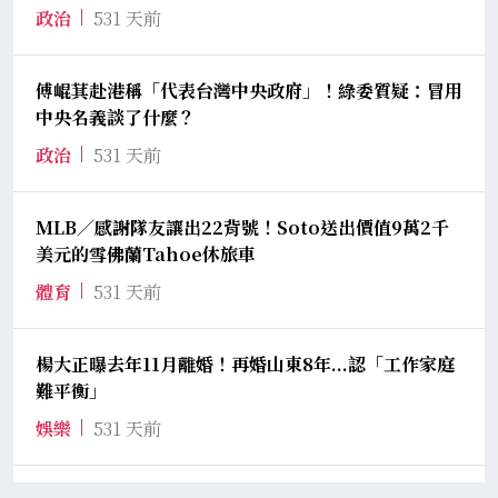
政治
531 天前
傅崐萁赴港稱「代表台灣中央政府」！綠委質疑：冒用
中央名義談了什麼？
政治
531 天前
MLB／感謝隊友讓出22背號！Soto送出價值9萬2千
美元的雪佛蘭Tahoe休旅車
體育
531 天前
楊大正曝去年11月離婚！再婚山東8年...認「工作家庭
難平衡」
娛樂
531 天前