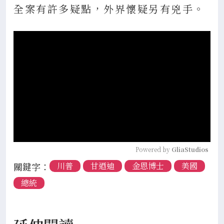
全案有許多疑點，外界懷疑另有兇手。
Powered by 
GliaStudios
關鍵字：
川普
甘迺迪
金恩博士
美國
總統