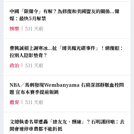
中國「限韓令」有解？為修復和美國盟友的關係...韓
媒：最快5月解禁
娛樂
531 天前
曹興誠槓上謝寒冰...扯「璩美鳳光碟事件」！網傻眼：
拉別人陰影墊背？
政治
531 天前
NBA／馬刺發現Wembanyama 右肩深部靜脈血栓問
題 宣布本賽季提前報銷
體育
531 天前
文總執委名單遭轟「綠友友、酬庸」？石明謹回嗆：去
開會連停車費都不能折抵