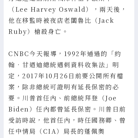
（Lee Harvey Oswald），兩天後，
他在移監時被夜店老闆魯比（Jack
Ruby）槍殺身亡。
CNBC今天報導，1992年通過的「約
翰．甘迺迪總統遇刺資料收集法」明
定，2017年10月26日前要公開所有檔
案，除非總統可證明有延長保密的必
要。川普首任內、前總統拜登（Joe
Biden）任內都曾延長保密。川普日前
受訪時說，他首任內，時任國務卿、曾
任中情局（CIA）局長的蓬佩奧