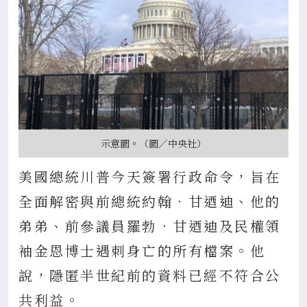
示意圖。（圖／中央社）
美國總統川普今天簽署行政命令，旨在
全面解密與前總統約翰．甘迺迪、他的
弟弟、前參議員羅勃．甘迺迪及民權領
袖金恩博士遇刺身亡的所有檔案。他
說，隱匿半世紀前的資料已經不符合公
共利益。