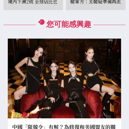
境內下滑2成 全球佔比也
韓軍方：北韓疑準備再派
降7%
兵助俄攻烏
您可能感興趣
中國「限韓令」有解？為修復和美國盟友的關