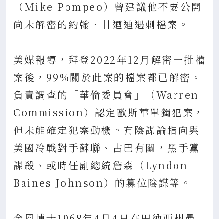
（Mike Pompeo）曾建議他不要公開
尚未解密的約翰．甘迺迪遇刺檔案。
美媒報導，拜登2022年12月解密一批檔
案後，99%關於此案的檔案都已解密。
負責調查的「華倫委員會」（Warren
Commission）認定歐斯華單獨犯案，
但未能確定犯案動機。有陰謀論指向與
美國冷戰對手蘇聯、古巴有關，黑手黨
謀殺、或時任副總統詹森（Lyndon
Baines Johnson）的篡位陰謀等。
金恩博士1968年4月4日在田納西州曼