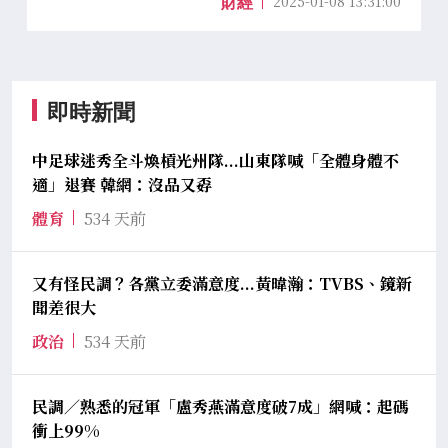
2025-01-08 13:31:00
財經
即時新聞
中足球迷秀全斗煥槓光州隊...山東隊喊「全體身體不
適」退賽 韓網：沒品又孬
體育
534 天前
又有怪民調？各黨立委滿意度...黃暐瀚：TVBS、鏡新
聞差很大
政治
534 天前
民調／熟悉的冠軍「盧秀燕滿意度破7成」網喊：起碼
衝上99%