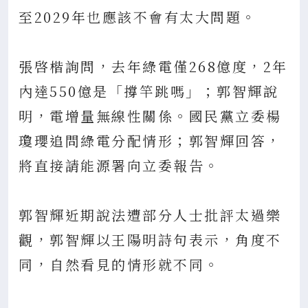
至2029年也應該不會有太大問題。
張啓楷詢問，去年綠電僅268億度，2年
內達550億是「撐竿跳嗎」；郭智輝說
明，電增量無線性關係。國民黨立委楊
瓊瓔追問綠電分配情形；郭智輝回答，
將直接請能源署向立委報告。
郭智輝近期說法遭部分人士批評太過樂
觀，郭智輝以王陽明詩句表示，角度不
同，自然看見的情形就不同。