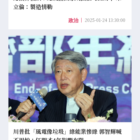
立倫：製造情勒
2025-01-24 13:30:00
政治
川普批「風電像垃圾」綠能業慘綠 郭智輝喊