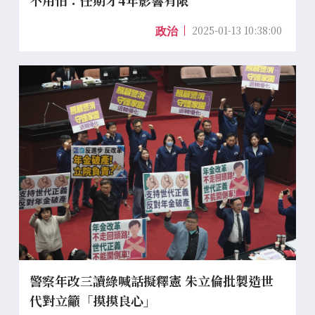
不用怕：任期才4年影響有限
2025-01-13 10:38:00
政治
警察年改三讀綠喊話擬釋憲 朱立倫批製造世
代對立籲「摸摸良心」