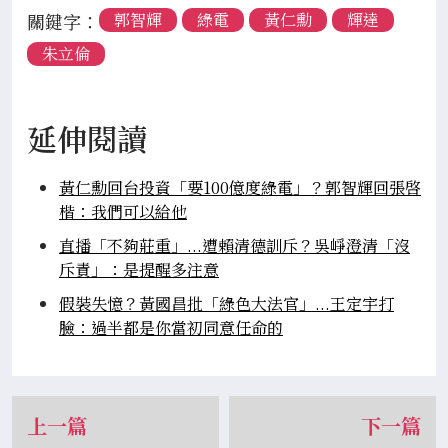
關鍵字：
郭智輝
綠電
黃仁勳
輝達
朱立倫
延伸閱讀
黃仁勳回台投資「要100億度綠電」？郭智輝回張啓
楷：我們可以給他
直播「不夠莊重」...遭賴清德訓斥？吳崢澄清「沒
斥責」：是提醒多注意
假裝失憶？黃國昌批「綠色大法官」...王定宇打
臉：過半都是你當初同意任命的
上一篇
下一篇