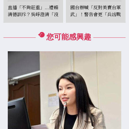
直播「不夠莊重」...遭賴
國台辦喊「反對美賣台軍
清德訓斥？吳崢澄清「沒
武」！警告會更「兵凶戰
斥責」：是提醒多注意
危」：買武器買不來安全
您可能感興趣