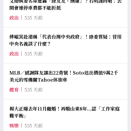
文總執委名單遭轟「綠友友、酬庸」？石明謹回嗆：去
開會連停車費都不能折抵
政治
535 天前
傅崐萁赴港稱「代表台灣中央政府」！綠委質疑：冒用
中央名義談了什麼？
政治
535 天前
MLB／感謝隊友讓出22背號！Soto送出價值9萬2千
美元的雪佛蘭Tahoe休旅車
體育
535 天前
楊大正曝去年11月離婚！再婚山東8年...認「工作家庭
難平衡」
娛樂
535 天前