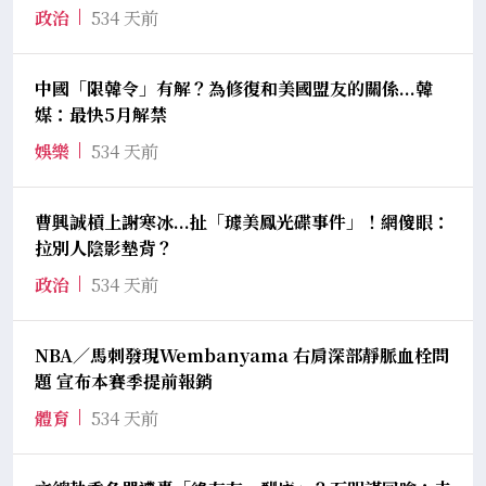
政治
534 天前
中國「限韓令」有解？為修復和美國盟友的關係...韓
媒：最快5月解禁
娛樂
534 天前
曹興誠槓上謝寒冰...扯「璩美鳳光碟事件」！網傻眼：
拉別人陰影墊背？
政治
534 天前
NBA／馬刺發現Wembanyama 右肩深部靜脈血栓問
題 宣布本賽季提前報銷
體育
534 天前