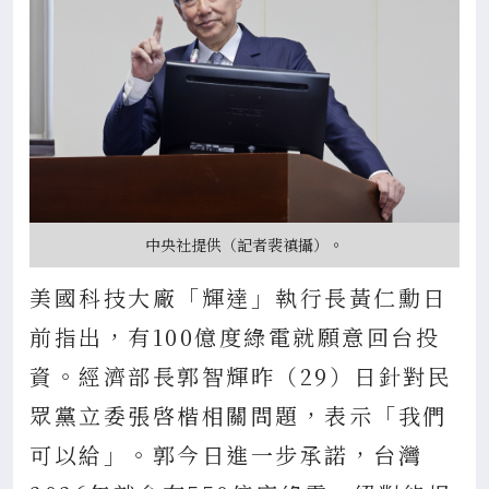
中央社提供（記者裴禛攝）。
美國科技大廠「輝達」執行長黃仁勳日
前指出，有100億度綠電就願意回台投
資。經濟部長郭智輝昨（29）日針對民
眾黨立委張啓楷相關問題，表示「我們
可以給」。郭今日進一步承諾，台灣