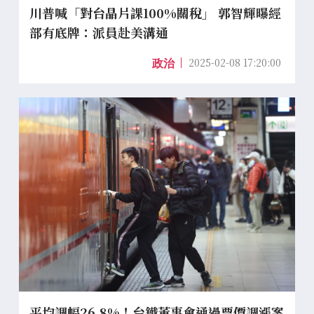
川普喊「對台晶片課100%關稅」 郭智輝曝經
部有底牌：派員赴美溝通
2025-02-08 17:20:00
政治
平均調幅26.8%！台鐵董事會通過票價調漲案