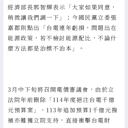
經濟部長郭智輝表示「大家如果同意，
稍微讓我們調一下」；今國民黨立委張
嘉郡則點出「台電連年虧損，問題出在
能源政策，若不檢討能源配比，不論什
麼方法都是治標不治本」。
3月中下旬將召開電價審議會，由於立
法院年前刪除「114年度挹注台電千億
元預算案」，113年追加預算1千億元撥
補亦難獲立院支持，直接衝擊台電財