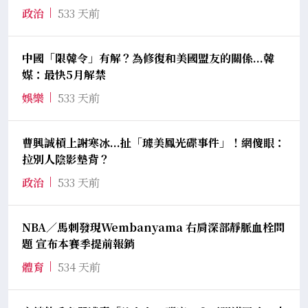
政治
533 天前
中國「限韓令」有解？為修復和美國盟友的關係...韓
媒：最快5月解禁
娛樂
533 天前
曹興誠槓上謝寒冰...扯「璩美鳳光碟事件」！網傻眼：
拉別人陰影墊背？
政治
533 天前
NBA／馬刺發現Wembanyama 右肩深部靜脈血栓問
題 宣布本賽季提前報銷
體育
534 天前