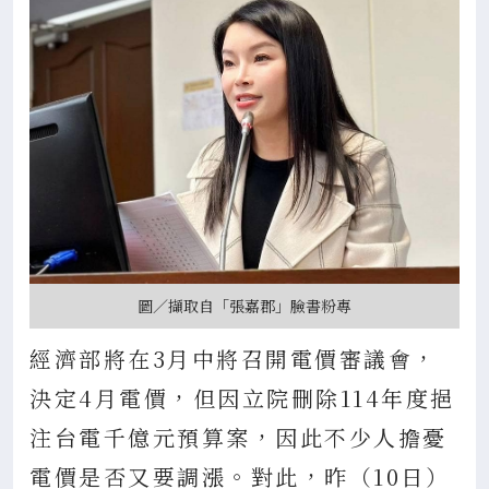
圖／擷取自「張嘉郡」臉書粉專
經濟部將在3月中將召開電價審議會，
決定4月電價，但因立院刪除114年度挹
注台電千億元預算案，因此不少人擔憂
電價是否又要調漲。對此，昨（10日）