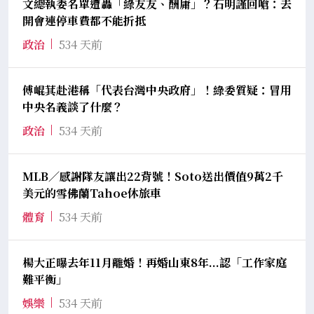
文總執委名單遭轟「綠友友、酬庸」？石明謹回嗆：去
開會連停車費都不能折抵
政治
534 天前
傅崐萁赴港稱「代表台灣中央政府」！綠委質疑：冒用
中央名義談了什麼？
政治
534 天前
MLB／感謝隊友讓出22背號！Soto送出價值9萬2千
美元的雪佛蘭Tahoe休旅車
體育
534 天前
楊大正曝去年11月離婚！再婚山東8年...認「工作家庭
難平衡」
娛樂
534 天前