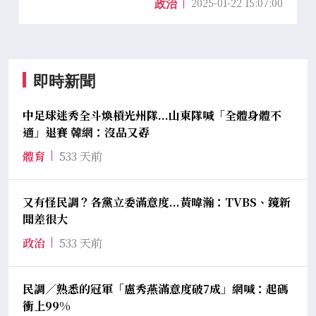
2025-01-22 15:07:00
政治
即時新聞
中足球迷秀全斗煥槓光州隊...山東隊喊「全體身體不
適」退賽 韓網：沒品又孬
體育
533 天前
又有怪民調？各黨立委滿意度...黃暐瀚：TVBS、鏡新
聞差很大
政治
533 天前
民調／熟悉的冠軍「盧秀燕滿意度破7成」網喊：起碼
衝上99%