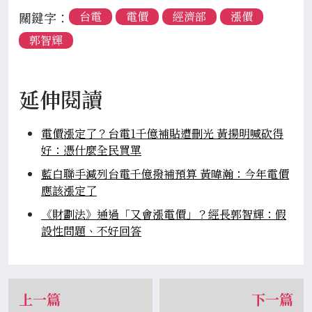
關鍵字：
台電
電價
經濟部
漲價
郭智輝
延伸閱讀
電價漲定了？台電1千億補貼遭刪光 黃揚明喊砍得
好：憑什麼全民買單
藍白聯手減列台電千億撥補預算 黃暐瀚：今年電價
應該漲定了
《財劃法》通過「又會漲電價」？經長郭智輝：假
設性問題、不好回答
上一篇
下一篇