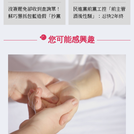
沒簽罷免卻收到查詢單！
民進黨前黨工控「前主管
蘇巧慧抓包藍造假「抄黨
酒後性騷」：忍快2年終
員名冊闖1階」
於敢說出來
您可能感興趣