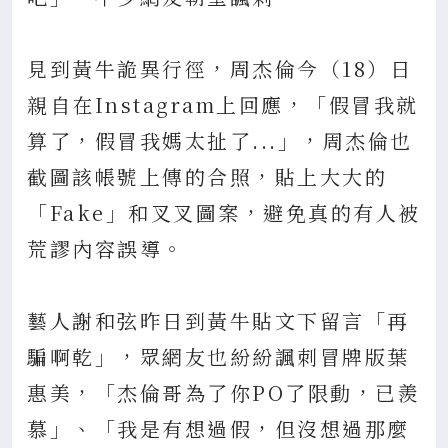
見到黃牛詭異行徑，周杰倫今（18）日
親自在Instagram上回應，「假冒我就
算了，假冒我媽太扯了...」，周杰倫也
截圖該帳號上傳的合照，貼上大大的
「Fake」和叉叉圖案，避免真的有人被
荒謬內容誤導。
藝人謝和弦昨日到黃牛貼文下留言「再
騙啊乾」，眾網友也紛紛諷刺冒牌版葉
惠美，「杰倫哥為了你PO了限動，已羨
慕」、「我是有想過假，但沒想過那麼