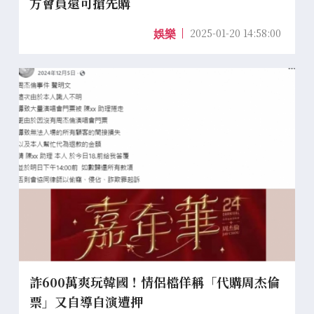
方會員還可搶先購
2025-01-20 14:58:00
娛樂
詐600萬爽玩韓國！情侶檔佯稱「代購周杰倫
票」又自導自演遭押