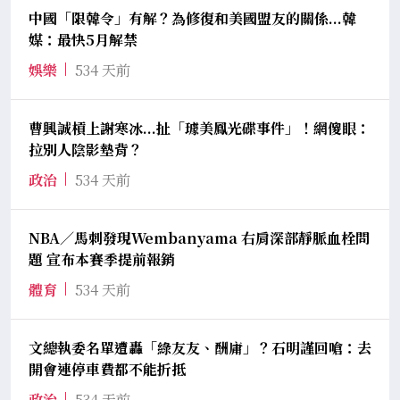
中國「限韓令」有解？為修復和美國盟友的關係...韓
媒：最快5月解禁
娛樂
534 天前
曹興誠槓上謝寒冰...扯「璩美鳳光碟事件」！網傻眼：
拉別人陰影墊背？
政治
534 天前
NBA／馬刺發現Wembanyama 右肩深部靜脈血栓問
題 宣布本賽季提前報銷
體育
534 天前
文總執委名單遭轟「綠友友、酬庸」？石明謹回嗆：去
開會連停車費都不能折抵
政治
534 天前