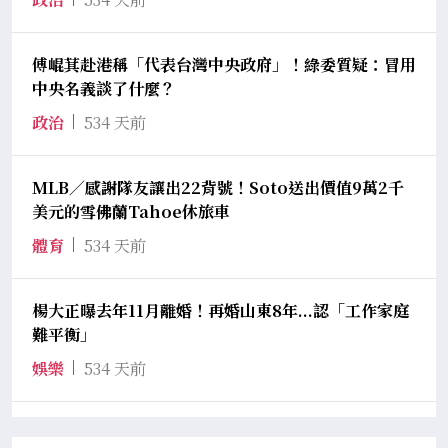
傅崐萁赴港稱「代表台灣中央政府」！綠委質疑：冒用
中央名義談了什麼？
政治
534 天前
MLB／感謝隊友讓出22背號！Soto送出價值9萬2千
美元的雪佛蘭Tahoe休旅車
體育
534 天前
楊大正曝去年11月離婚！再婚山東8年...認「工作家庭
難平衡」
娛樂
534 天前