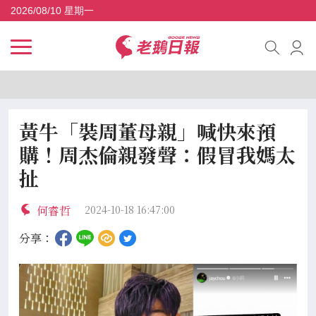
2026/08/10 星期一
黃牛「裝周董母親」喊快來預
購！周杰倫親發聲：假冒我媽太
扯
何睿哲
2024-10-18 16:47:00
分享：