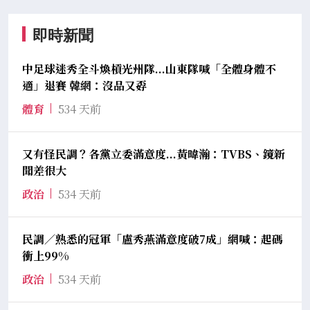
即時新聞
中足球迷秀全斗煥槓光州隊...山東隊喊「全體身體不
適」退賽 韓網：沒品又孬
體育
534 天前
又有怪民調？各黨立委滿意度...黃暐瀚：TVBS、鏡新
聞差很大
政治
534 天前
民調／熟悉的冠軍「盧秀燕滿意度破7成」網喊：起碼
衝上99%
政治
534 天前