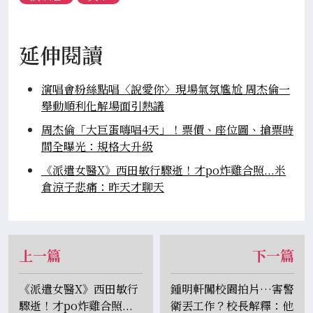
延伸閱讀
演唱會粉絲點唱〈說愛你〉現場氣氛尷尬 周杰倫一
舉動順利化解場面引熱議
周杰倫「大巨蛋嗨唱4天」！票價、座位圖、搶票時
間全曝光：規格大升級
《派遣女醫X》西田敏行驟逝！才po炸雞合照...米
倉涼子悲痛：昨天才聊天
上一篇
下一篇
《派遣女醫X》西田敏行
鍾明軒闖校園拍片…害警
驟逝！才po炸雞合照...
衛丟工作？校長解釋：他