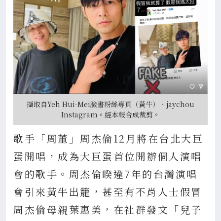
擷取自Yeh Hui-Mei臉書粉絲專頁（黃牛）、jaychou
Instagram。經本報合成裁剪。
歌手「周董」周杰倫12月將在台北大巨
蛋開唱，成為大巨蛋首位開辦個人演唱
會的歌手。周杰倫睽違7年的台灣演唱
會引來黃牛出籠，甚至有不肖人士假冒
周杰倫母親葉惠美，在社群發文「兒子