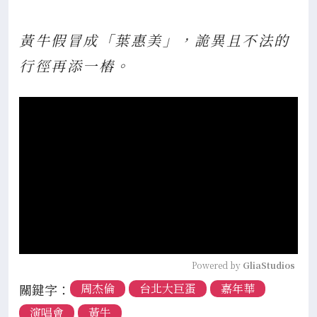
黃牛假冒成「葉惠美」，詭異且不法的
行徑再添一樁。
Powered by 
GliaStudios
關鍵字：
周杰倫
台北大巨蛋
嘉年華
演唱會
黃牛