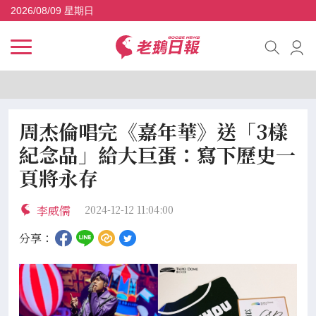
2026/08/09 星期日
周杰倫唱完《嘉年華》送「3樣
紀念品」給大巨蛋：寫下歷史一
頁將永存
李威儒
2024-12-12 11:04:00
分享：