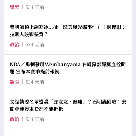
娛樂
534 天前
曹興誠槓上謝寒冰...扯「璩美鳳光碟事件」！網傻眼：
拉別人陰影墊背？
政治
534 天前
NBA／馬刺發現Wembanyama 右肩深部靜脈血栓問
題 宣布本賽季提前報銷
體育
534 天前
文總執委名單遭轟「綠友友、酬庸」？石明謹回嗆：去
開會連停車費都不能折抵
政治
534 天前