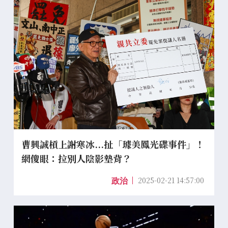
曹興誠槓上謝寒冰...扯「璩美鳳光碟事件」！
網傻眼：拉別人陰影墊背？
2025-02-21 14:57:00
政治