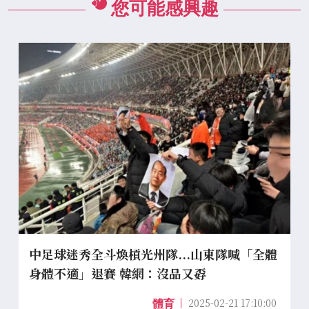
您可能感興趣
中足球迷秀全斗煥槓光州隊...山東隊喊「全體
身體不適」退賽 韓網：沒品又孬
2025-02-21 17:10:00
體育