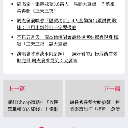
周杰倫、張惠妹領3.8萬人「晃動大巨蛋」？遠雄：
禁得起〈三天三夜〉
周杰倫演唱會「隱藏功臣」4天全勤演出獲讚賞 歌
迷：不用小夥伴但一定要帶他
不只五月天！周杰倫演唱會最終場阿妹驚喜現身 嗨
唱「三天三夜」震大巨蛋
演唱會才求淡水阿給照片「換好看的」粉絲衝店張
貼完畢 周杰倫看見笑：太厲害
上一篇
下一篇
網紅Cheap遭瞎扯「收民
館長秀長髮大嗑披薩！達
眾黨轉交的紅錢」！傻眼
美樂遭出征「拒吃」急澄
嗆：嫌票多可以繼續敗
清：沒合作是他自行開箱