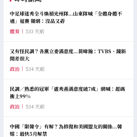
中足球迷秀全斗煥槓光州隊...山東隊喊「全體身體不
適」退賽 韓網：沒品又孬
體育
533 天前
又有怪民調？各黨立委滿意度...黃暐瀚：TVBS、鏡新
聞差很大
政治
534 天前
民調／熟悉的冠軍「盧秀燕滿意度破7成」網喊：起碼
衝上99%
政治
534 天前
中國「限韓令」有解？為修復和美國盟友的關係...韓
媒：最快5月解禁