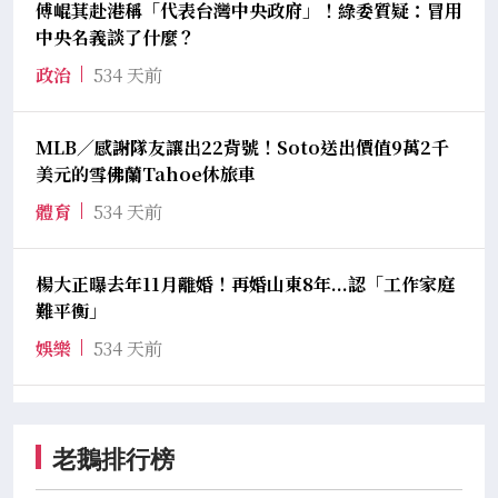
傅崐萁赴港稱「代表台灣中央政府」！綠委質疑：冒用
中央名義談了什麼？
政治
534 天前
MLB／感謝隊友讓出22背號！Soto送出價值9萬2千
美元的雪佛蘭Tahoe休旅車
體育
534 天前
楊大正曝去年11月離婚！再婚山東8年...認「工作家庭
難平衡」
娛樂
534 天前
老鵝排行榜