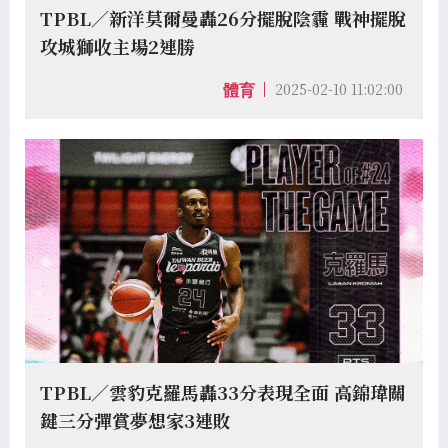
TPBL／新洋莫爾曼轟26分擺脫陰霾 戰神擺脫
攻城獅收主場2連勝
2025-02-10 11:02:00
體育
TPBL／雲豹克羅馬轟33分表現全面 高錦瑋關
鍵三分彈賞夢想家3連敗