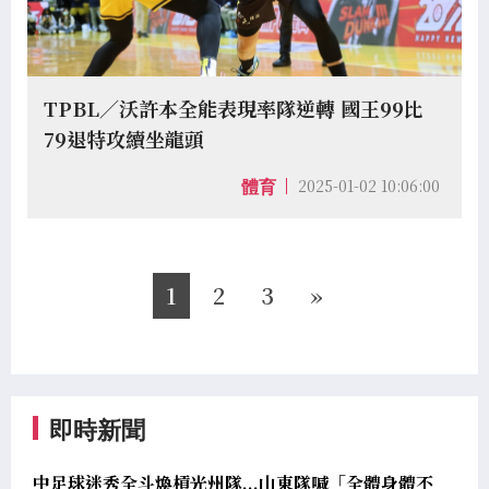
TPBL／沃許本全能表現率隊逆轉 國王99比
79退特攻續坐龍頭
2025-01-02 10:06:00
體育
1
2
3
»
即時新聞
中足球迷秀全斗煥槓光州隊...山東隊喊「全體身體不