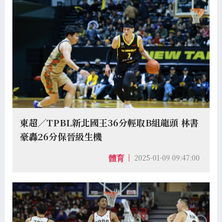
東超／TPBL新北國王36分輕取B組龍頭 林書
豪轟26分保晉級生機
2025-01-09 09:47:00
體育