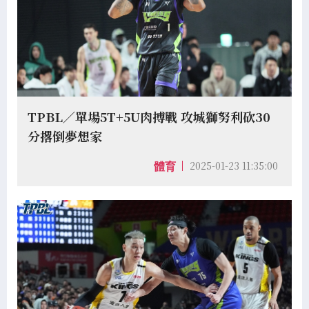
TPBL／單場5T+5U肉搏戰 攻城獅努利砍30
分撂倒夢想家
2025-01-23 11:35:00
體育