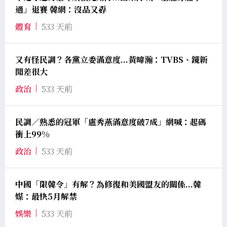
適」退賽 韓網：沒品又孬
體育
533 天前
又有怪民調？各黨立委滿意度...黃暐瀚：TVBS、鏡新
聞差很大
政治
533 天前
民調／熟悉的冠軍「盧秀燕滿意度破7成」網喊：起碼
衝上99%
政治
533 天前
中國「限韓令」有解？為修復和美國盟友的關係...韓
媒：最快5月解禁
娛樂
533 天前