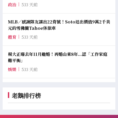
政治
533 天前
MLB／感謝隊友讓出22背號！Soto送出價值9萬2千美
元的雪佛蘭Tahoe休旅車
體育
533 天前
楊大正曝去年11月離婚！再婚山東8年...認「工作家庭
難平衡」
娛樂
533 天前
老鵝排行榜