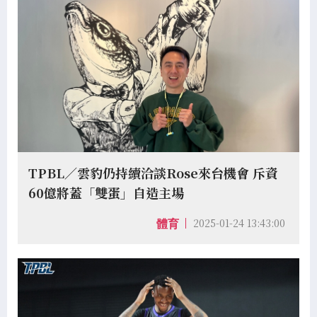
TPBL／雲豹仍持續洽談Rose來台機會 斥資
60億將蓋「雙蛋」自造主場
2025-01-24 13:43:00
體育