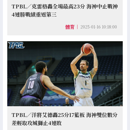
TPBL／克雷格轟全場最高23分 海神中止戰神
4連勝戰績重返第三
2025-01-16 10:18:00
體育
TPBL／洋將艾德轟25分17籃板 海神雙位數分
差輕取攻城獅止4連敗