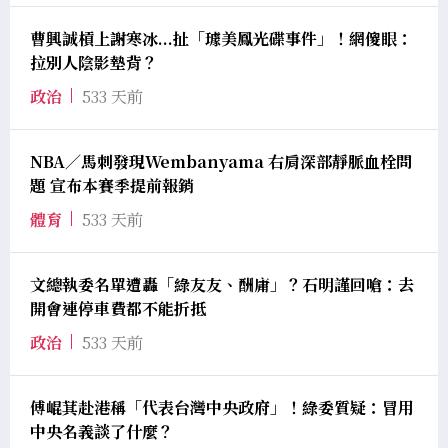
曹興誠槓上謝寒冰...扯「璩美鳳光碟事件」！網傻眼：
拉別人陰影墊背？
政治
533 天前
NBA／馬刺發現Wembanyama 右肩深部靜脈血栓問
題 宣布本賽季提前報銷
體育
533 天前
文總執委名單遭轟「綠友友、酬庸」？石明謹回嗆：去
開會連停車費都不能折抵
政治
533 天前
傅崐萁赴港稱「代表台灣中央政府」！綠委質疑：冒用
中央名義談了什麼？