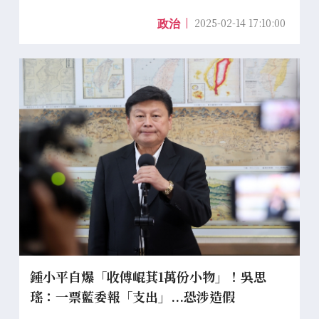
2025-02-14 17:10:00
政治
鍾小平自爆「收傅崐萁1萬份小物」！吳思
瑤：一票藍委報「支出」...恐涉造假