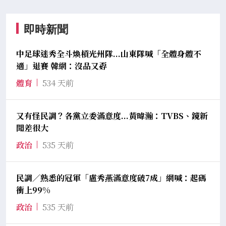
即時新聞
中足球迷秀全斗煥槓光州隊...山東隊喊「全體身體不
適」退賽 韓網：沒品又孬
體育
534 天前
又有怪民調？各黨立委滿意度...黃暐瀚：TVBS、鏡新
聞差很大
政治
535 天前
民調／熟悉的冠軍「盧秀燕滿意度破7成」網喊：起碼
衝上99%
政治
535 天前