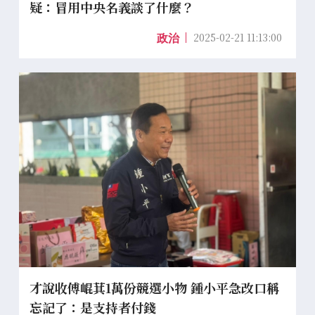
疑：冒用中央名義談了什麼？
2025-02-21 11:13:00
政治
才說收傅崐萁1萬份競選小物 鍾小平急改口稱
忘記了：是支持者付錢