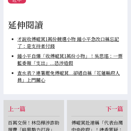
延伸閱讀
才說收傅崐萁1萬份競選小物 鍾小平急改口稱忘記
了：是支持者付錢
鍾小平自爆「收傅崐萁1萬份小物」！吳思瑤：一票
藍委報「支出」...恐涉造假
查水表？連署罷免傅崐萁...卻遇自稱「花蓮縣府人
員」上門關心
上一篇
下一篇
百萬交保！林岱樺涉詐助
傅崐萁赴港稱「代表台灣
理費「暗黑勢力打我」...
中央政府」！綠委質疑：