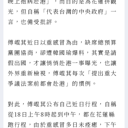
晚上抱病赴港」，而目的是為花蓮拼觀
光，但自稱「代表台灣的中央政府」一
言，也備受批評。
傅崐萁近日以重感冒為由，缺席總預算
黨團協商，卻遭韓國瑜爆料，其實是請
假出國，才讓悄悄赴港一事曝光，也讓
外界重新檢視，傅崐萁每次「提出重大
爭議法案前都會赴港」的慣例。
對此，傅崐萁公布自己近日行程，自稱
從18日上午8時起到中午，都在花蓮縣
跑行程，由於重感冒多日未痊癒，下午