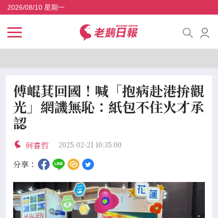
2026/08/10 星期一
傅崐萁回國！喊「抱病赴港拚觀
光」網譏無恥：紙包不住火才承
認
何睿哲
2025-02-21 10:35:00
分享：