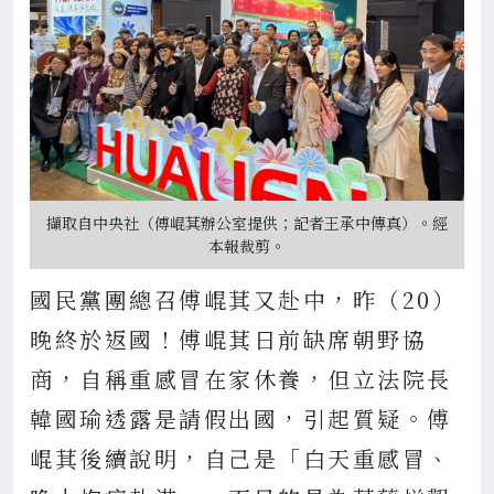
擷取自中央社（傅崐萁辦公室提供；記者王承中傳真）。經
本報裁剪。
國民黨團總召傅崐萁又赴中，昨（20）
晚終於返國！傅崐萁日前缺席朝野協
商，自稱重感冒在家休養，但立法院長
韓國瑜透露是請假出國，引起質疑。傅
崐萁後續說明，自己是「白天重感冒、