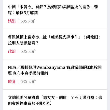
中國「限韓令」有解？為修復和美國盟友的關係...韓
媒：最快5月解禁
娛樂
535 天前
曹興誠槓上謝寒冰...扯「璩美鳳光碟事件」！網傻眼：
拉別人陰影墊背？
政治
535 天前
NBA／馬刺發現Wembanyama 右肩深部靜脈血栓問
題 宣布本賽季提前報銷
體育
535 天前
文總執委名單遭轟「綠友友、酬庸」？石明謹回嗆：去
開會連停車費都不能折抵