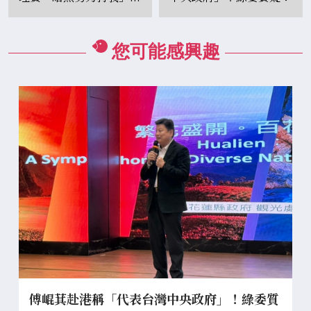
弟及2員工遭聲押
冒用中央名義談了什麼？
您可能感興趣
傅崐萁赴港稱「代表台灣中央政府」！綠委質