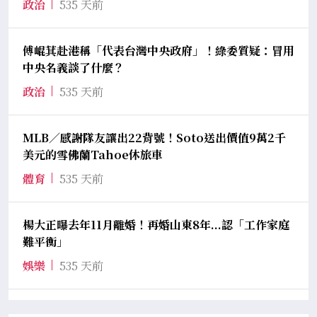
政治
535 天前
傅崐萁赴港稱「代表台灣中央政府」！綠委質疑：冒用
中央名義談了什麼？
政治
535 天前
MLB／感謝隊友讓出22背號！Soto送出價值9萬2千
美元的雪佛蘭Tahoe休旅車
體育
535 天前
楊大正曝去年11月離婚！再婚山東8年...認「工作家庭
難平衡」
娛樂
535 天前