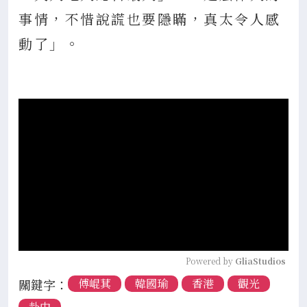
事情，不惜說謊也要隱瞞，真太令人感
動了」。
Powered by 
GliaStudios
關鍵字：
傅崐萁
韓國瑜
香港
觀光
赴中