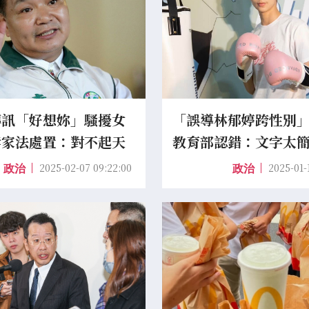
傳訊「好想妳」騷擾女
「誤導林郁婷跨性別
妻家法處置：對不起天
教育部認錯：文字太
架修正
2025-02-07 09:22:00
2025-01-
政治
政治