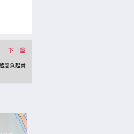
下一篇
越應負起責