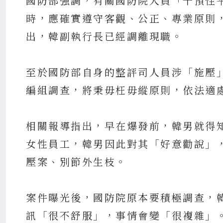
國防部強調，有關國防院人員「干預性
時，應確實遵守客觀、公正、專業原則
出，韓副執行長已經調離現職。
至於國防部自身的整評司人員涉「施壓
編組調查，將秉毋枉毋縱原則，依法適
相關報導指出，早在爆發前，韓男就得
女性員工，韓男因此對其「好意勸說」
壓案、別節外生枝。
案件曝光後，國防院原本要積極調查，
訊「很不舒服」，事情會變「很複雜」