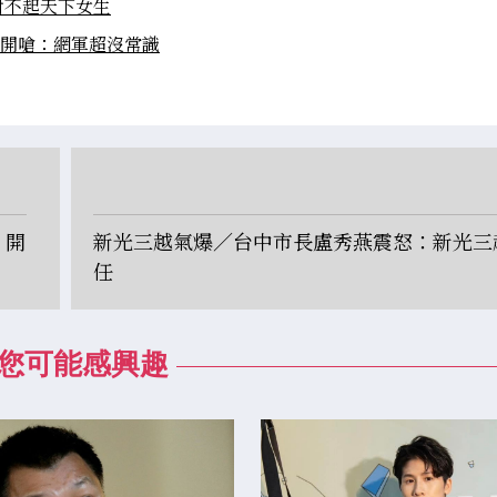
對不起天下女生
 開嗆：網軍超沒常識
 開
新光三越氣爆／台中市長盧秀燕震怒：新光三
任
您可能感興趣