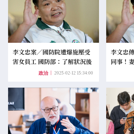
李文忠案／國防院遭爆施壓受
李文忠
害女員工 國防部：了解狀況後
同事！
對外說明
下女生
2025-02-12 15:34:00
政治