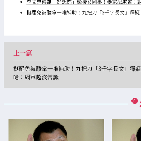
李文忠傳訊「好想妳」騷擾女同事！妻家法處置：
挺罷免被酸拿一堆補助！九把刀「3千字長文」釋疑
上一篇
挺罷免被酸拿一堆補助！九把刀「3千字長文」釋疑
嗆：網軍超沒常識