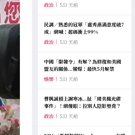
政治
533 天前
民調／熟悉的冠軍「盧秀燕滿意度破7
成」網喊：起碼衝上99%
政治
533 天前
中國「限韓令」有解？為修復和美國
盟友的關係...韓媒：最快5月解禁
娛樂
533 天前
曹興誠槓上謝寒冰...扯「璩美鳳光碟
事件」！網傻眼：拉別人陰影墊背？
政治
533 天前