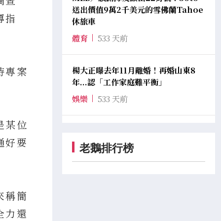
調查
送出價值9萬2千美元的雪佛蘭Tahoe
導指
休旅車
體育
533 天前
待專案
楊大正曝去年11月離婚！再婚山東8
年...認「工作家庭難平衡」
娛樂
533 天前
是某位
通好要
老鵝排行榜
來稱簡
全力還