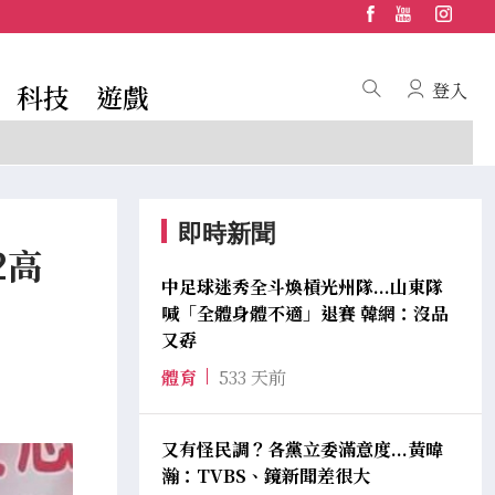
科技
遊戲
登入
即時新聞
2高
中足球迷秀全斗煥槓光州隊...山東隊
喊「全體身體不適」退賽 韓網：沒品
又孬
體育
533 天前
又有怪民調？各黨立委滿意度...黃暐
瀚：TVBS、鏡新聞差很大