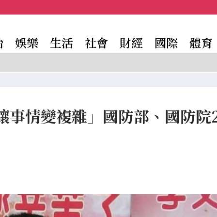
治
娛樂
生活
社會
財經
國際
體育
讓事情變複雜」國防部、國防院