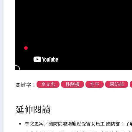
關鍵字：
李文忠
性騷擾
性平
國防部
延伸閱讀
李文忠案／國防院遭爆施壓受害女員工 國防部：了