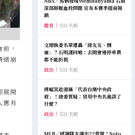
NBA／馬刺發現Wembanyama 右肩
深部靜脈血栓問題 宣布本賽季提前報
銷
體育
533 天前
文總執委名單遭轟「綠友友、酬
會前，
庸」？石明謹回嗆：去開會連停車費
情緒崩
都不能折抵
政治
533 天前
傅崐萁赴港稱「代表台灣中央政
即展開
府」！綠委質疑：冒用中央名義談了
人應有
什麼？
政治
533 天前
MLB／感謝隊友讓出22背號！Soto