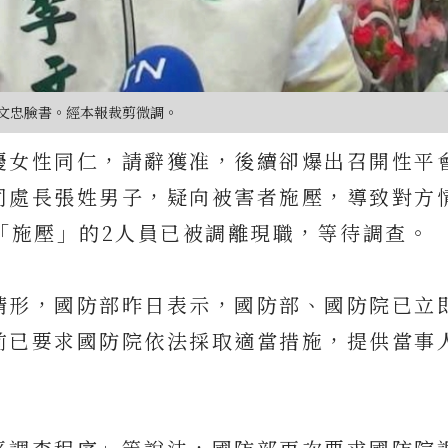
文忠臉書。經本報裁剪微調。
擾女性同仁，請辭獲准，後續卻爆出召開性平
司處長張姓男子，疑向被害者施壓，導致對方
「施壓」的2人員已被調離現職，等待調查。
情形，國防部昨日表示，國防部、國防院已立
前已要求國防院依法採取適當措施，提供當事