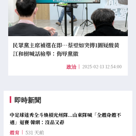
民眾黨主席補選在即…蔡壁如突傳1圖疑酸黃
江和樹喊話檢舉：侮辱黨徽
2025-02-13 12:54:00
政治
即時新聞
中足球迷秀全斗煥槓光州隊...山東隊喊「全體身體不
適」退賽 韓網：沒品又孬
體育
531 天前