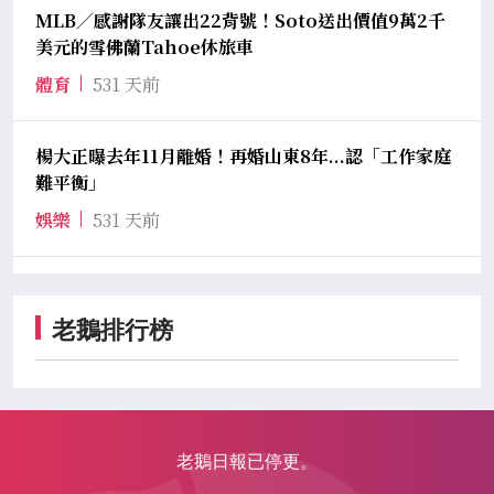
MLB／感謝隊友讓出22背號！Soto送出價值9萬2千
美元的雪佛蘭Tahoe休旅車
體育
531 天前
楊大正曝去年11月離婚！再婚山東8年...認「工作家庭
難平衡」
娛樂
531 天前
老鵝排行榜
老鵝日報已停更。