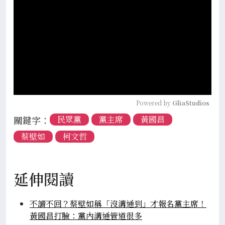
Powered by 
GliaStudios
關鍵字：
民眾黨
黨主席
黃國昌
蔡壁如
柯文哲
延伸閱讀
不讀不回？蔡壁如稱「沒溝通到」才報名黨主席！
黃國昌打臉：黨內溝通管道很多