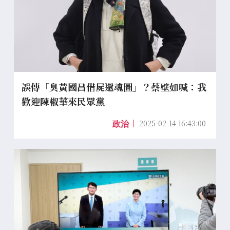
誤傳「臭黃國昌借屍還魂圖」？蔡壁如喊：我
歡迎陳椒華來民眾黨
2025-02-14 16:43:00
政治