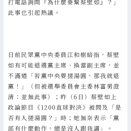
打電話詢問『為什麼要幫蔡壁如』？」
此事也引起熱議。
日前民眾黨中央委員江和樹暗指，蔡壁
如有可能退選黨主席、換當副主席，並
不滿道「若黨中央要搓湯圓，那我就退
黨！」（但被選舉委員會主委林富男澄
清：並無此事）；昨（6日）蔡壁如上
政論節目《1200直球對決》被問及「是
否有人搓湯圓？」時；她無奈表示「黨
部有什麼動作，總是沒人跟我講」。