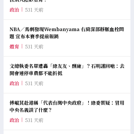
政治
531 天前
NBA／馬刺發現Wembanyama 右肩深部靜脈血栓問
題 宣布本賽季提前報銷
體育
531 天前
文總執委名單遭轟「綠友友、酬庸」？石明謹回嗆：去
開會連停車費都不能折抵
政治
531 天前
傅崐萁赴港稱「代表台灣中央政府」！綠委質疑：冒用
中央名義談了什麼？
政治
531 天前