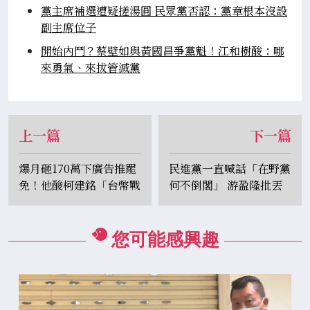
黨主席補選遭疑搓湯圓 民眾黨否認：黨章根本沒設
副主席位子
開始內鬥？蔡壁如與黃國昌爭黨魁！江和樹酸：哪
來勇氣、來拔管滅黨
上一篇
下一篇
爆月砸170萬下廣告推罷
民進黨一直喊話「在野黨
免！他酸柯建銘「台幣戰
何不倒閣」 游盈隆批丟
士」：犧牲香菸錢真感人
臉：簡直像無賴
您可能感興趣