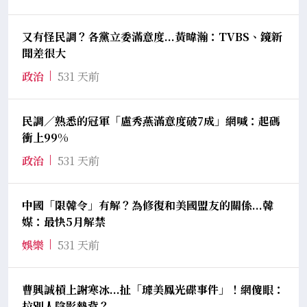
又有怪民調？各黨立委滿意度...黃暐瀚：TVBS、鏡新
聞差很大
政治
531 天前
民調／熟悉的冠軍「盧秀燕滿意度破7成」網喊：起碼
衝上99%
政治
531 天前
中國「限韓令」有解？為修復和美國盟友的關係...韓
媒：最快5月解禁
娛樂
531 天前
曹興誠槓上謝寒冰...扯「璩美鳳光碟事件」！網傻眼：
拉別人陰影墊背？