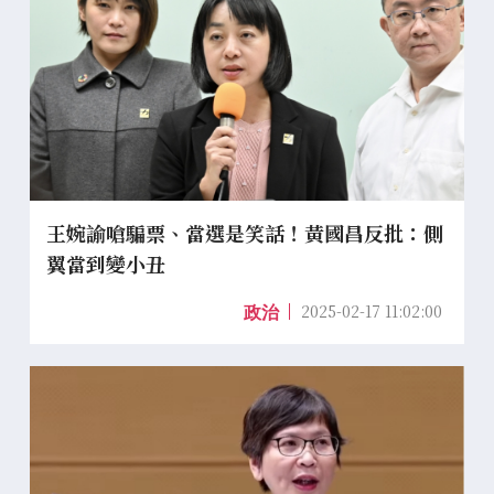
王婉諭嗆騙票、當選是笑話！黃國昌反批：側
翼當到變小丑
2025-02-17 11:02:00
政治