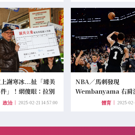
上謝寒冰...扯「璩美
NBA／馬刺發現
事件」！網傻眼：拉別
Wembanyama 右
墊背？
血栓問題 宣布本賽季
2025-02-21 14:57:00
2025-02-
政治
體育