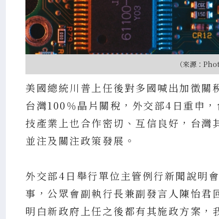
（來源：Photo
美國總統川普上任後對多國喊出加徵關
台灣100％晶片關稅，外交部4日重申
技產業上也合作密切、互信良好，台灣
並注及關注政策發展。
外交部4日舉行單位主管例行新聞說明
事，公眾會副執行長兼副發言人陳怡君
明白新政府上任之後都有其施政方案，