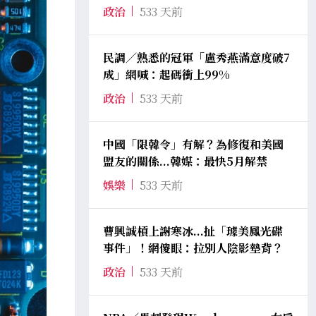
政治
533 天前
民調／熟悉的冠軍「盧秀燕滿意度破7
成」網喊：起碼衝上99%
政治
533 天前
中國「限韓令」有解？為修復和美國
盟友的關係...韓媒：最快5月解禁
娛樂
533 天前
曹興誠槓上謝寒冰...扯「璩美鳳光碟
事件」！網傻眼：拉別人陰影墊背？
政治
533 天前