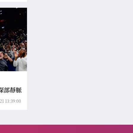
肩深部靜脈
提前報銷
21 13:39:00