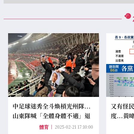
中足球迷秀全斗煥槓光州隊...
又有怪
山東隊喊「全體身體不適」退
度...
賽 韓網：沒品又孬
差很大
2025-02-21 17:10:00
體育