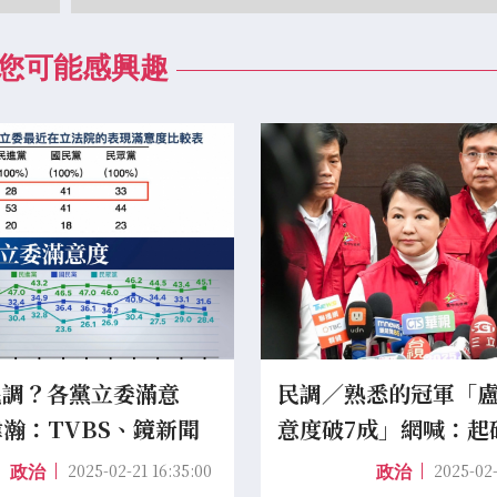
您可能感興趣
民調？各黨立委滿意
民調／熟悉的冠軍「
黃暐瀚：TVBS、鏡新聞
意度破7成」網喊：起
99%
2025-02-21 16:35:00
2025-02-
政治
政治