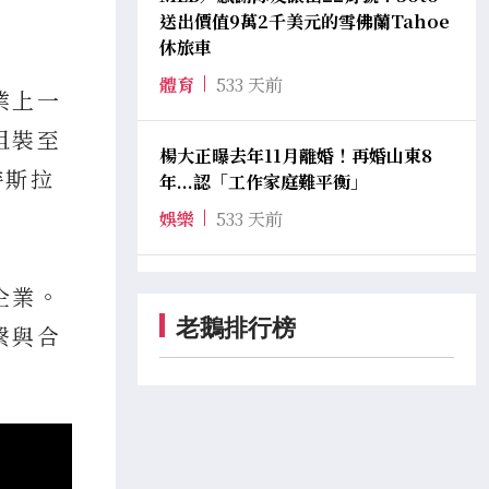
送出價值9萬2千美元的雪佛蘭Tahoe
休旅車
體育
533 天前
業上一
組裝至
楊大正曝去年11月離婚！再婚山東8
特斯拉
年...認「工作家庭難平衡」
娛樂
533 天前
企業。
老鵝排行榜
繫與合