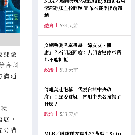
NBA／馬刺發現Wembanyama 右肩
深部靜脈血栓問題 宣布本賽季提前報
銷
體育
533 天前
文總執委名單遭轟「綠友友、酬
庸」？石明謹回嗆：去開會連停車費
要課徵
都不能折抵
等高科
政治
533 天前
方溝通
傅崐萁赴港稱「代表台灣中央政
府」！綠委質疑：冒用中央名義談了
什麼？
關稅一
政治
533 天前
發展，
充分溝
MLB／感謝隊友讓出22背號！Soto