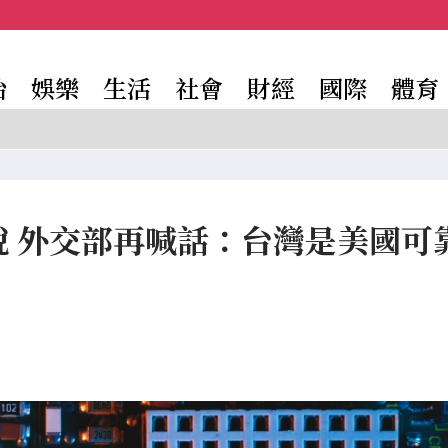
治
娛樂
生活
社會
財經
國際
體育
稅 外交部再喊話：台灣是美國可