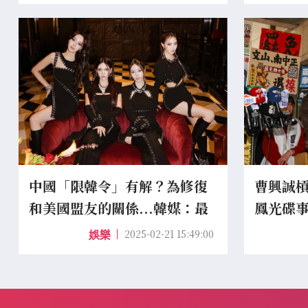
中國「限韓令」有解？為修復
曹興誠槓
和美國盟友的關係...韓媒：最
鳳光碟
快5月解禁
人陰影
2025-02-21 15:49:00
娛樂