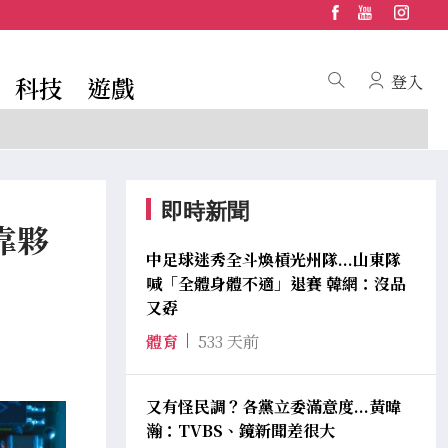
科技
遊戲
登入
即時新聞
靠夥
中足球迷秀全斗煥槓光州隊...山東隊
喊「全體身體不適」退賽 韓網：沒品
又孬
體育
533 天前
又有怪民調？各黨立委滿意度...黃暐
瀚：TVBS、鏡新聞差很大