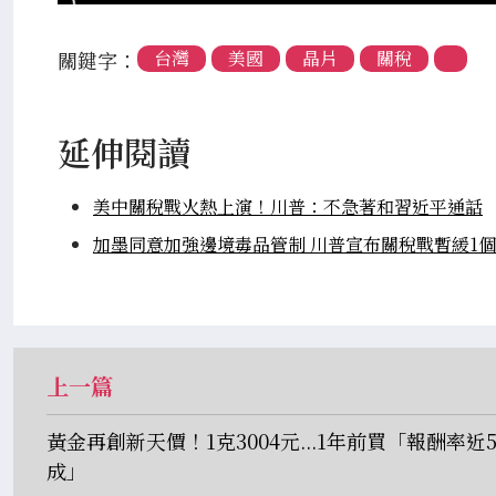
關鍵字：
台灣
美國
晶片
關稅
延伸閱讀
美中關稅戰火熱上演！川普：不急著和習近平通話
加墨同意加強邊境毒品管制 川普宣布關稅戰暫緩1
上一篇
黃金再創新天價！1克3004元...1年前買「報酬率近
成」