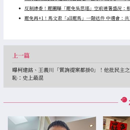
反制綠委！罷團曝「罷免吳思瑤」空前連署盛況：
罷免再+1！馬文君「all罷馬」一階送件 中選會：共
上一篇
曝柯建銘、王義川「質詢提案都掛0」！他批民主之
恥：史上最混