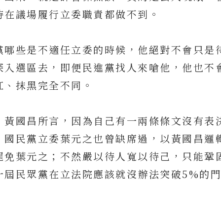
待在議場履行立委職責都做不到。
黨哪些是不適任立委的時候，他絕對不會只是
深入選區去，即便民進黨找人來嗆他，他也不
紅、抹黑完全不同。
，黃國昌所言，因為自己有一兩條條文沒有表
，國民黨立委葉元之也曾缺席過，以黃國昌邏
罷免葉元之；不然嚴以待人寬以待己，只能鞏
一屆民眾黨在立法院應該就沒辦法突破5%的