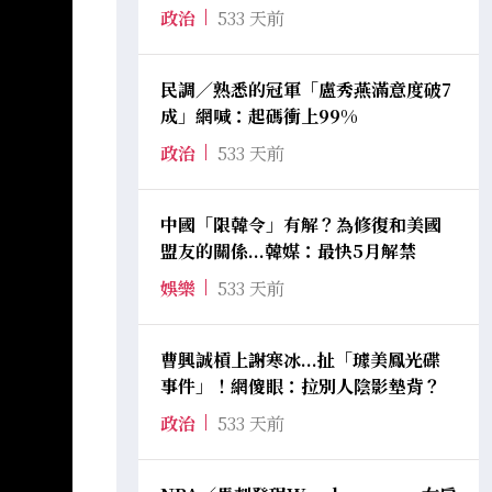
政治
533 天前
民調／熟悉的冠軍「盧秀燕滿意度破7
成」網喊：起碼衝上99%
政治
533 天前
中國「限韓令」有解？為修復和美國
盟友的關係...韓媒：最快5月解禁
娛樂
533 天前
曹興誠槓上謝寒冰...扯「璩美鳳光碟
事件」！網傻眼：拉別人陰影墊背？
政治
533 天前