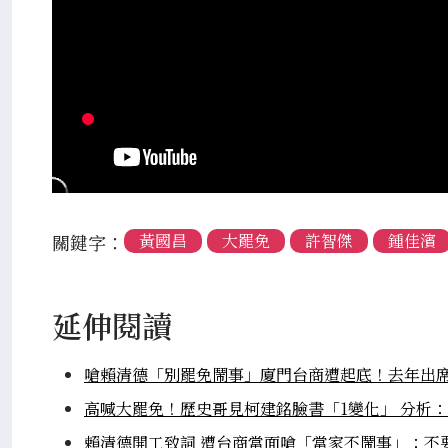
關鍵字：
黃國昌
大罷免
許智傑
鍾佳濱
延伸閱讀
嗆賴清德「別罷免鬧事」廈門台商遭起底！去年出
高喊大罷免！歷史哥見柯建銘臉書「1變化」 分析
賴清德開工致詞 遭台商當面嗆「當家不鬧事」：不