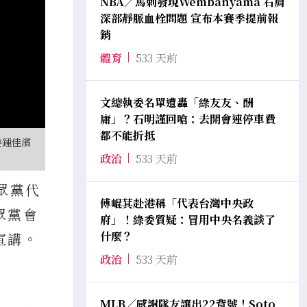
NBA／馬刺發現Wembanyama 右肩
深部靜脈血栓問題 宣布本賽季提前報
銷
體育
533 天前
文總執委名單遭轟「綠友友、酬
庸」？石明謹回嗆：去開會連停車費
都不能折抵
委鍾佳濱
政治
533 天前
眾黨代
傅崐萁赴港稱「代表台灣中央政
眾黨會
府」！綠委質疑：冒用中央名義談了
什麼？
宣講。
政治
533 天前
MLB／感謝隊友讓出22背號！Soto