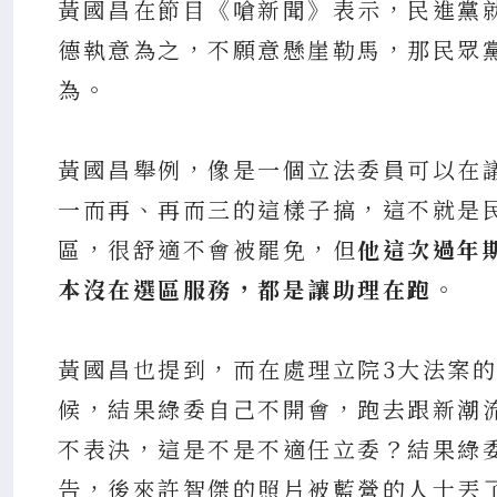
黃國昌在節目《嗆新聞》表示，民進黨
德執意為之，不願意懸崖勒馬，那民眾
為。
黃國昌舉例，像是一個立法委員可以在
一而再、再而三的這樣子搞，這不就是
區，很舒適不會被罷免，但
他這次過年
本沒在選區服務，都是讓助理在跑
。
黃國昌也提到，而在處理立院3大法案
候，結果綠委自己不開會，跑去跟新潮
不表決，這是不是不適任立委？結果綠
告，後來許智傑的照片被藍營的人士丟