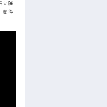
善立院
，顯得