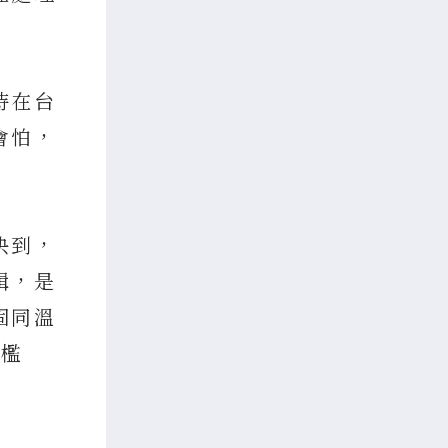
待在台
會怕，
決到，
輯，是
固同溫
門檻