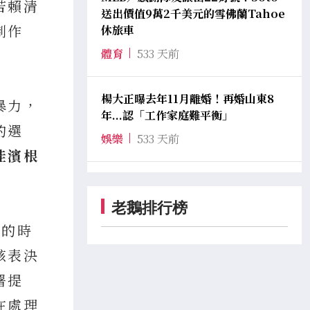
若賴清
送出價值9萬2千美元的雪佛蘭Tahoe
制作
休旅車
體育
533 天前
楊大正曝去年11月離婚！再婚山東8
暴力，
年...認「工作家庭難平衡」
的選
娛樂
533 天前
佳濱根
老鵝排行榜
議的時
該表決
署提
在處理