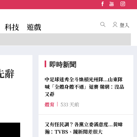
科技
遊戲
登入
即時新聞
先辭
中足球迷秀全斗煥槓光州隊...山東隊
喊「全體身體不適」退賽 韓網：沒品
又孬
體育
533 天前
又有怪民調？各黨立委滿意度...黃暐
瀚：TVBS、鏡新聞差很大