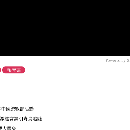
Powered by 
G
賴清德
席中國統戰部活動
：激進言論引青鳥追隨
要大罷免