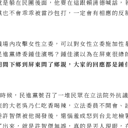
就是躲在民團後面，他要在這跟賴清德喊話，
黨也不會乖乖被當沙包打，一定會有相應的反
議場內攻擊女性立委，可以對女性立委施加性
民進黨綠委鍾佳濱嗎？鍾佳濱以為在屏東很綠
期間下鄉到屏東問了鄉親，大家的回應都是鍾
的時候，民進黨號召了一堆民眾在立法院外抗
流的大老吳乃仁吃香喝辣，立法委員不開會、
委許智傑被他揭發後，還惱羞成怒到台北地檢
了出來，就是許智傑無誤，真的是丟人現眼，