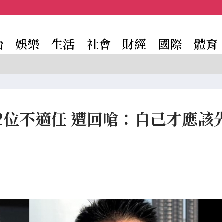
治
娛樂
生活
社會
財經
國際
體育
2位不適任 遭回嗆：自己才應該