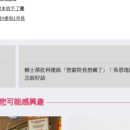
根本收不了攤
19委和1市長
賴士葆批柯建銘「想當院長想瘋了」！吳思瑤
念說好話
您可能感興趣