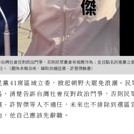
訴台灣社會反對政治鬥爭，否則民眾黨會有相應作為；並且點名民進黨立
任。（圖為本報合成，擷取自鍾佳濱、許智傑臉書）
民黨41席區域立委，掀起朝野大罷免浪潮。民
馬，清楚告訴台灣社會反對政治鬥爭，否則民
濱、許智傑等人不適任，未來也不排除到選區
由，他自己應該先辭職。