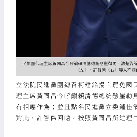
民眾黨代理主席黃國昌今呼籲賴清德總統懸崖勒馬，清楚告
（左）、許智傑（右）等人不適
立法院民進黨團總召柯建銘揚言罷免國
理主席黃國昌今呼籲賴清德總統懸崖勒
有相應作為；並且點名民進黨立委鍾佳
對此，許智傑回嗆，按照黃國昌所述理