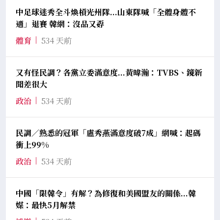
中足球迷秀全斗煥槓光州隊...山東隊喊「全體身體不
適」退賽 韓網：沒品又孬
體育
534 天前
又有怪民調？各黨立委滿意度...黃暐瀚：TVBS、鏡新
聞差很大
政治
534 天前
民調／熟悉的冠軍「盧秀燕滿意度破7成」網喊：起碼
衝上99%
政治
534 天前
中國「限韓令」有解？為修復和美國盟友的關係...韓
媒：最快5月解禁