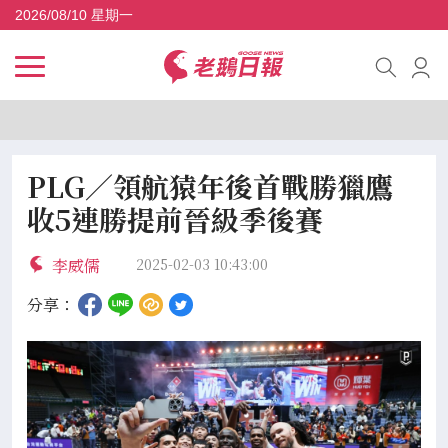
2026/08/10 星期一
PLG／領航猿年後首戰勝獵鷹
收5連勝提前晉級季後賽
李威儒
2025-02-03 10:43:00
分享：