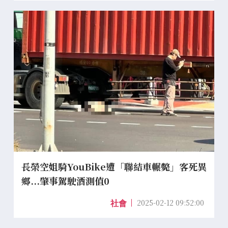
長榮空姐騎YouBike遭「聯結車輾斃」客死異
鄉...肇事駕駛酒測值0
2025-02-12 09:52:00
社會