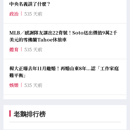
中央名義談了什麼？
政治
535 天前
MLB／感謝隊友讓出22背號！Soto送出價值9萬2千
美元的雪佛蘭Tahoe休旅車
體育
535 天前
楊大正曝去年11月離婚！再婚山東8年...認「工作家庭
難平衡」
娛樂
535 天前
老鵝排行榜