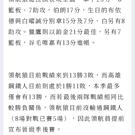
籃板、7助攻，伯朗17分，生日的布依
德與白曜誠分別拿15分及7分、白另有8
助攻。獵鷹則以鉑金21分最佳，另有7
籃板，谷毛唯嘉有13分進帳。
領航猿目前戰績來到13勝3敗，而高雄
鋼鐵人目前則處於1勝11敗，本季最多
僅會有13勝，而若最後兩隊戰績相同比
較勝負關係，領航猿目前沒輸過鋼鐵人
（8場對戰已賽5場），因此領航員提前
宣布晉級季後賽。