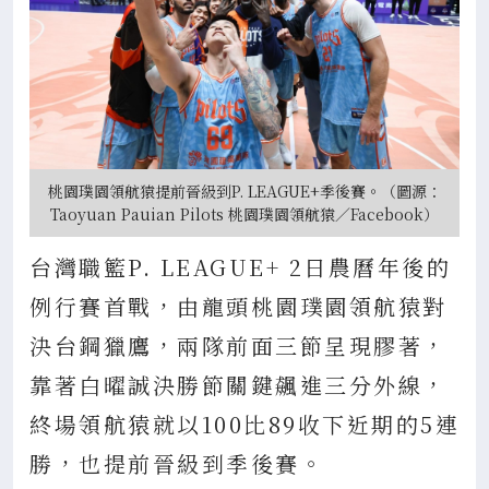
桃園璞園領航猿提前晉級到P. LEAGUE+季後賽。（圖源：
Taoyuan Pauian Pilots 桃園璞園領航猿／Facebook）
台灣職籃P. LEAGUE+ 2日農曆年後的
例行賽首戰，由龍頭桃園璞園領航猿對
決台鋼獵鷹，兩隊前面三節呈現膠著，
靠著白曜誠決勝節關鍵飆進三分外線，
終場領航猿就以100比89收下近期的5連
勝，也提前晉級到季後賽。