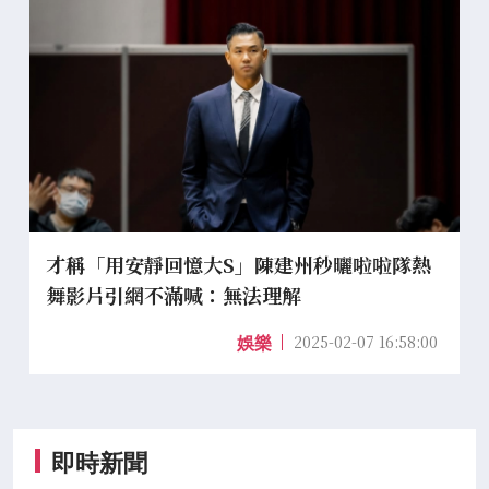
才稱「用安靜回憶大S」陳建州秒曬啦啦隊熱
舞影片引網不滿喊：無法理解
2025-02-07 16:58:00
娛樂
即時新聞