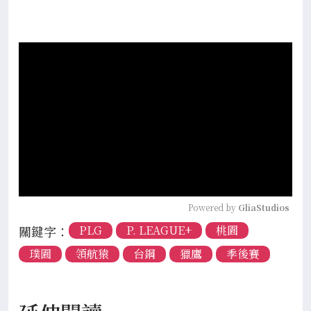
Powered by 
GliaStudios
關鍵字：
PLG
P. LEAGUE+
桃園
璞園
領航猿
台鋼
獵鷹
季後賽