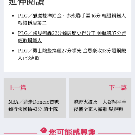
延伸閱讀
PLG／獵鷹雙洋鉑金、赤崁聯手轟46分 輕退鋼鐵人
戰績穩居第二
PLG／盧峻翔轟22分獨居歷史得分王 領航猿37分差
輕取鋼鐵人
PLG／勇士險些搞砸27分領先 金恩豪取33分退鋼鐵
人止3連敗
上一篇
下一篇
NBA／送走Doncic首戰
遭野火波及！大谷翔平半
獨行俠慘輸43分 騎士隊
夜攜全家人撤離 曝避難
刷新三項隊史紀錄
期間還染流感
您可能感興趣