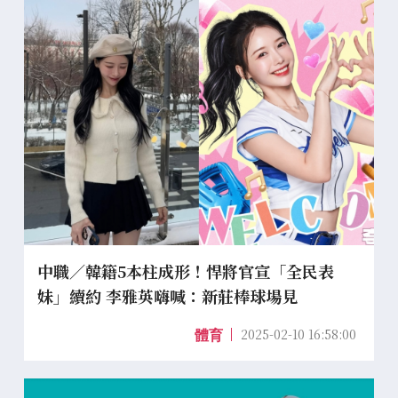
中職／韓籍5本柱成形！悍將官宣「全民表
妹」續約 李雅英嗨喊：新莊棒球場見
2025-02-10 16:58:00
體育