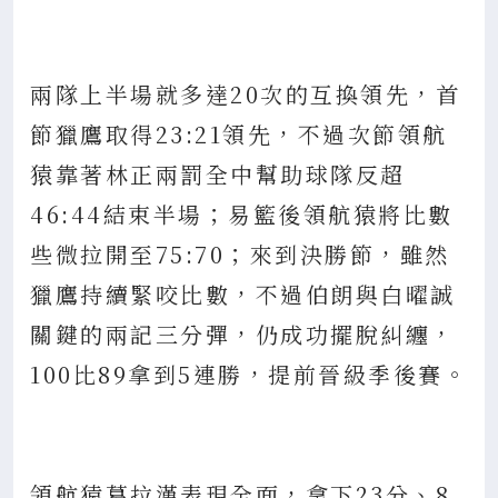
兩隊上半場就多達20次的互換領先，首
節獵鷹取得23:21領先，不過次節領航
猿靠著林正兩罰全中幫助球隊反超
46:44結束半場；易籃後領航猿將比數
些微拉開至75:70；來到決勝節，雖然
獵鷹持續緊咬比數，不過伯朗與白曜誠
關鍵的兩記三分彈，仍成功擺脫糾纏，
100比89拿到5連勝，提前晉級季後賽。
領航猿葛拉漢表現全面，拿下23分、8