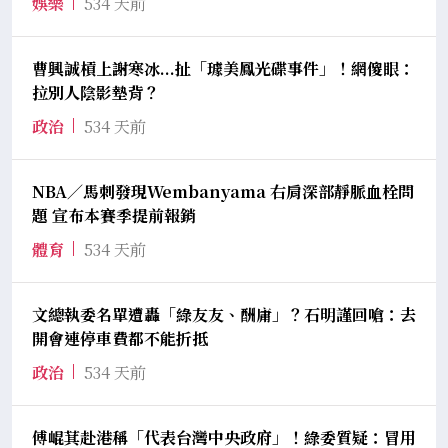
娛樂
534 天前
曹興誠槓上謝寒冰...扯「璩美鳳光碟事件」！網傻眼：
拉別人陰影墊背？
政治
534 天前
NBA／馬刺發現Wembanyama 右肩深部靜脈血栓問
題 宣布本賽季提前報銷
體育
534 天前
文總執委名單遭轟「綠友友、酬庸」？石明謹回嗆：去
開會連停車費都不能折抵
政治
534 天前
傅崐萁赴港稱「代表台灣中央政府」！綠委質疑：冒用