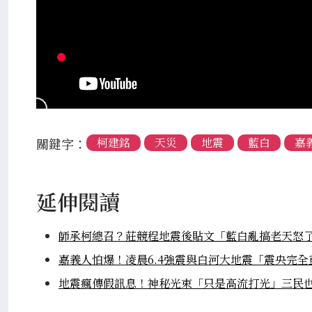
關鍵字：
柯建銘
天災
地震
藍白
嘉
延伸閱讀
師承柯總召？莊競程地震後貼文「藍白亂搞老天怒
嘉義人怕爆！凌晨6.4強震與白河大地震「震央完全
地震瘋傳假訊息！神秘光束「只是高流打光」三民