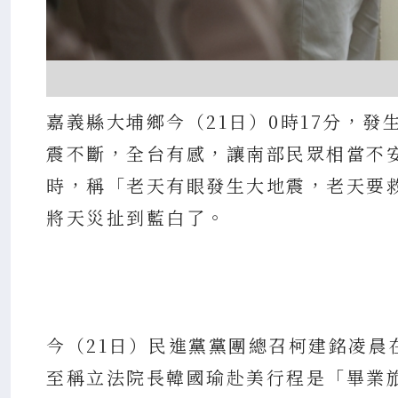
嘉義縣大埔鄉今（21日）0時17分，發
震不斷，全台有感，讓南部民眾相當不安
時，稱「老天有眼發生大地震，老天要
將天災扯到藍白了。
今（21日）民進黨黨團總召柯建銘凌
至稱立法院長韓國瑜赴美行程是「畢業