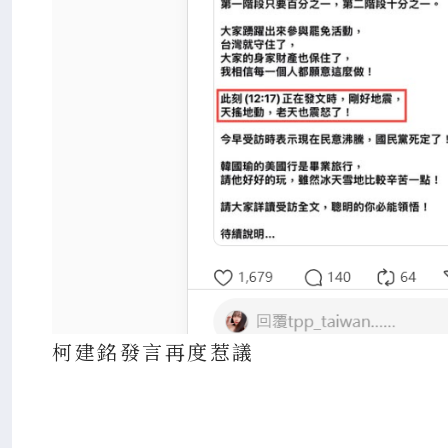
柯建銘發言再度惹議