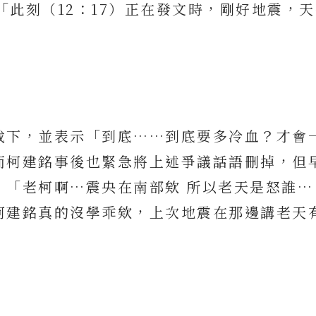
「此刻（12：17）正在發文時，剛好地震，
截下，並表示「到底……到底要多冷血？才會
而柯建銘事後也緊急將上述爭議話語刪掉，但
，「老柯啊…震央在南部欸 所以老天是怒誰…
柯建銘真的沒學乖欸，上次地震在那邊講老天
。