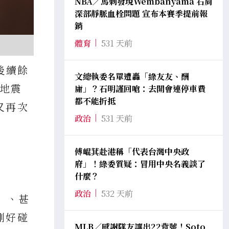
NBA／馬刺發現Wembanyama 右肩
深部靜脈血栓問題 宣布本賽季提前報
銷
體育
531 天前
後續餘
文總執委名單遭轟「綠友友、酬
蓮地震
庸」？石明謹回嗆：去開會連停車費
都不能折抵
又再次
政治
531 天前
傅崐萁赴港稱「代表台灣中央政
府」！綠委質疑：冒用中央名義談了
什麼？
政治
532 天前
」、甚
剛好碰
MLB／感謝隊友讓出22背號！Soto