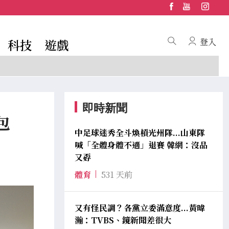
科技
遊戲
登入
即時新聞
包
中足球迷秀全斗煥槓光州隊...山東隊
喊「全體身體不適」退賽 韓網：沒品
又孬
體育
531 天前
又有怪民調？各黨立委滿意度...黃暐
瀚：TVBS、鏡新聞差很大