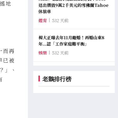
天搖地
送出價值9萬2千美元的雪佛蘭Tahoe
休旅車
體育
532 天前
楊大正曝去年11月離婚！再婚山東8
年...認「工作家庭難平衡」
一而再
娛樂
532 天前
早已被
？」、
有
老鵝排行榜