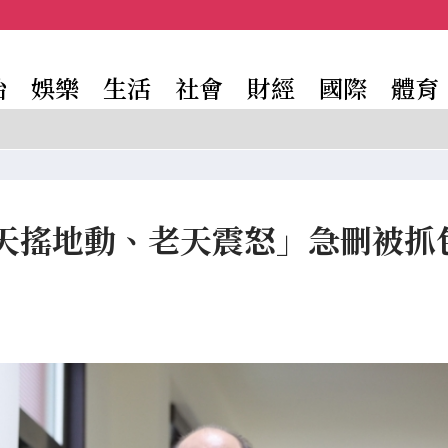
治
娛樂
生活
社會
財經
國際
體育
天搖地動、老天震怒」急刪被抓