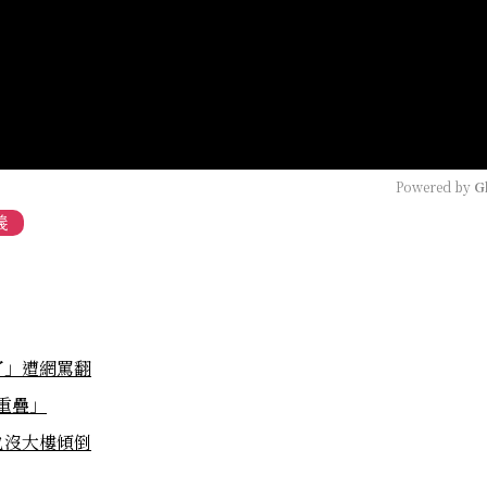
Powered by 
G
義
了」遭網罵翻
重疊」
也沒大樓傾倒