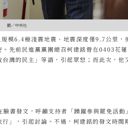
圖／中央社
生規模6.4極淺震地震、地震深度僅9.7公里，
。先前民進黨黨團總召柯建銘曾在0403花
救台灣的民主」等語，引起眾怒；而此次，他
晨在臉書發文，呼籲支持者「踴躍參與罷免活動
旅行」，引起討論。不過，柯建銘的發文時間