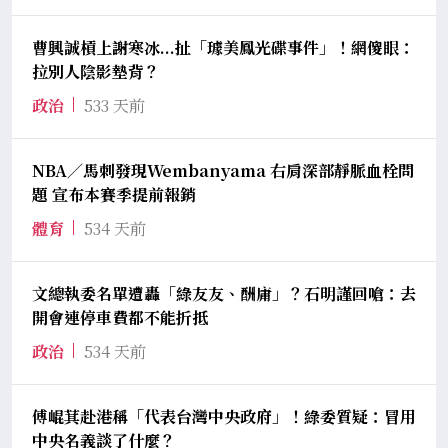
曹興誠槓上謝寒冰...扯「璩美鳳光碟事件」！網傻眼：
拉別人陰影墊背？
政治
533 天前
NBA／馬刺發現Wembanyama 右肩深部靜脈血栓問
題 宣布本賽季提前報銷
體育
534 天前
文總執委名單遭轟「綠友友、酬庸」？石明謹回嗆：去
開會連停車費都不能折抵
政治
534 天前
傅崐萁赴港稱「代表台灣中央政府」！綠委質疑：冒用
中央名義談了什麼？