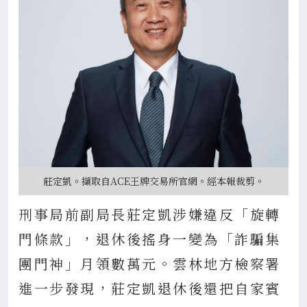
莊定凱。擷取自ACE王牌交易所官網。經本報裁剪。
刑事局前副局長莊定凱涉嫌違反「旋轉
門條款」，退休後搖身一變為「詐騙集
團門神」月領數萬元。雲林地方檢察署
進一步發現，莊定凱退休後還把自家賓