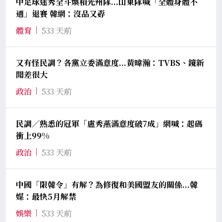
中足球迷秀全斗煥槓光州隊...山東隊喊「全體身體不
適」退賽 韓網：沒品又孬
體育
533 天前
又有怪民調？各黨立委滿意度...黃暐瀚：TVBS、鏡新
聞差很大
政治
533 天前
民調／熟悉的冠軍「盧秀燕滿意度破7成」網喊：起碼
衝上99%
政治
533 天前
中國「限韓令」有解？為修復和美國盟友的關係...韓
媒：最快5月解禁
娛樂
533 天前