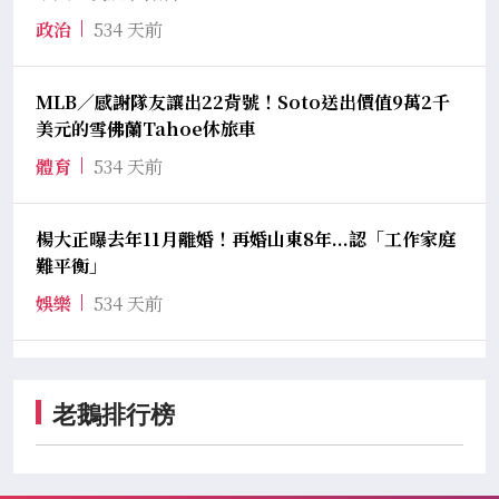
政治
534 天前
MLB／感謝隊友讓出22背號！Soto送出價值9萬2千
美元的雪佛蘭Tahoe休旅車
體育
534 天前
楊大正曝去年11月離婚！再婚山東8年...認「工作家庭
難平衡」
娛樂
534 天前
老鵝排行榜