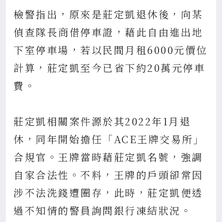
檢警指出，原來是莊定凱退休後，向某
偵查隊長商借停車證，藉此自由進出地
下室停車場，若以民間月租6000元價位
計算，莊定凱至今已省下約20萬元停車
費。
莊定凱相關案件源於其2022年1月退
休，同年開始擔任「ACE王牌交易所」
合規官。王牌當時藉莊定凱名號，強調
自家合法性。不料，王牌的戶頭卻常因
涉不法洗錢遭圈存，此時，莊定凱便透
過不知情的警員詢問銀行凍結狀況。