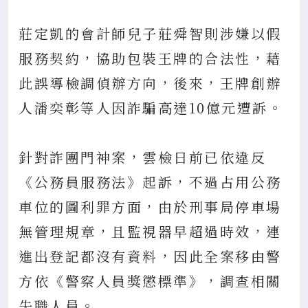
莊定凱的會計師兒子莊舜智則涉嫌以假
服務契約，協助包裝王牌的合法性，藉
此誤導檢調偵辦方向，後來，王牌創辦
人潘奕彰等人因詐騙高達10億元遭訴。
針對詐團門神案，雲檢日前已依違反
《公務員服務法》起訴，不過占用公務
車位的圖利罪方面，由於刑事局停車場
無管理規章，且監視器早超過時效，連
進出登記都沒有資料，因此全案移由警
方依《警察人員獎懲標準》，調查相關
失職人員。