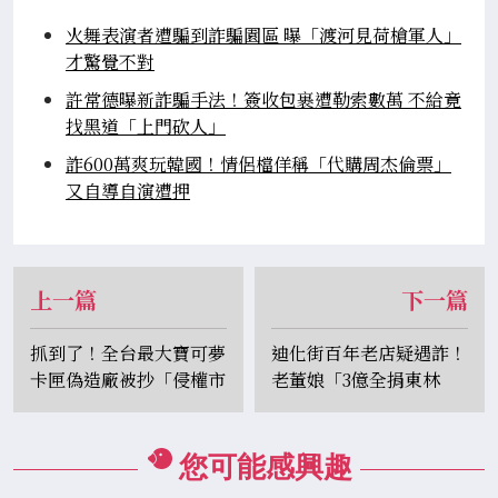
火舞表演者遭騙到詐騙園區 曝「渡河見荷槍軍人」
才驚覺不對
許常德曝新詐騙手法！簽收包裹遭勒索數萬 不給竟
找黑道「上門砍人」
詐600萬爽玩韓國！情侶檔佯稱「代購周杰倫票」
又自導自演遭押
上一篇
下一篇
抓到了！全台最大寶可夢
迪化街百年老店疑遇詐！
卡匣偽造廠被抄「侵權市
老董娘「3億全捐東林
值逾3億」9嫌遭送辦
寺」...住院還被帶去領錢
您可能感興趣