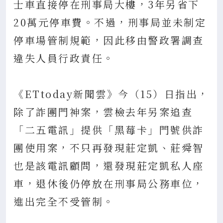
士車直接停在刑事局大樓，3年另省下
20萬元停車費。不過，刑事局並未制定
停車場管制規範，因此移由警政署調查
違失人員行政責任。
《ETtoday新聞雲》今（15）日指出，
除了詐團門神案，雲檢去年另案追查
「二五電訊」提供「黑莓卡」門號供詐
團使用案，不只再發現莊定凱、莊舜智
也是該電訊顧問，還發現莊定凱私人座
車，退休後仍停放在刑事局公務車位，
進出完全不受管制。