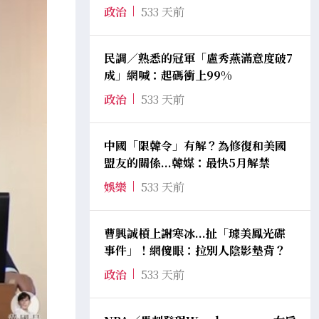
政治
533 天前
民調／熟悉的冠軍「盧秀燕滿意度破7
成」網喊：起碼衝上99%
政治
533 天前
中國「限韓令」有解？為修復和美國
盟友的關係...韓媒：最快5月解禁
娛樂
533 天前
曹興誠槓上謝寒冰...扯「璩美鳳光碟
事件」！網傻眼：拉別人陰影墊背？
政治
533 天前