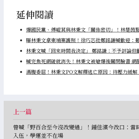
延伸閱讀
爆國民黨、傅崐萁與林秉文「關係密切」！林楚茵
曝林秉文拿柬埔寨護照！徐巧芯批鄭銘謙喊歡迎：
林秉文喊「回來時間我決定」 鄭銘謙：不予評論但
喊完魚死網破就消失！林秉文被嗆爆後關閉臉書 網
滿腹委屈！林秉文PO文解釋逃亡原因：待壓力緩解
上一篇
曾喊「野百合至今沒改變過」！鍾佳濱今改口：當
入伍，學運並不在場