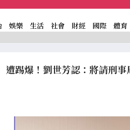
治
娛樂
生活
社會
財經
國際
體育
」遭踢爆！劉世芳認：將請刑事