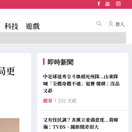
科技
遊戲
登入
即時新聞
局更
中足球迷秀全斗煥槓光州隊...山東隊
喊「全體身體不適」退賽 韓網：沒品
又孬
體育
532 天前
又有怪民調？各黨立委滿意度...黃暐
瀚：TVBS、鏡新聞差很大