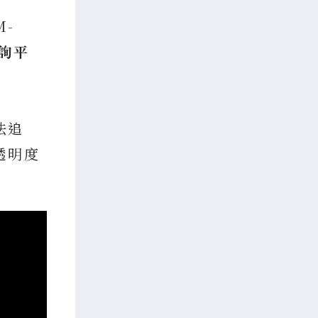
-
詢平
法追
透明度