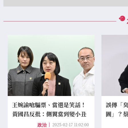
王婉諭嗆騙票、當選是笑話！
誤傳「
黃國昌反批：側翼當到變小丑
圖」？
華來民
2025-02-17 11:02:00
政治