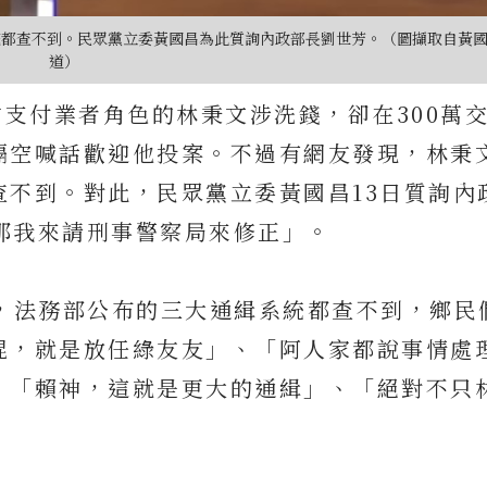
都查不到。民眾黨立委黃國昌為此質詢內政部長劉世芳。（圖擷取自黃國
道）
方支付業者角色的林秉文涉洗錢，卻在300萬
隔空喊話歡迎他投案。不過有網友發現，林秉
查不到。對此，民眾黨立委黃國昌13日質詢內
.那我來請刑事警察局來修正」。
緝，法務部公布的三大通緝系統都查不到，鄉民
混，就是放任綠友友」、「阿人家都說事情處
、「賴神，這就是更大的通緝」、「絕對不只