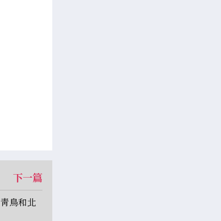
下一篇
：靑鳥和北