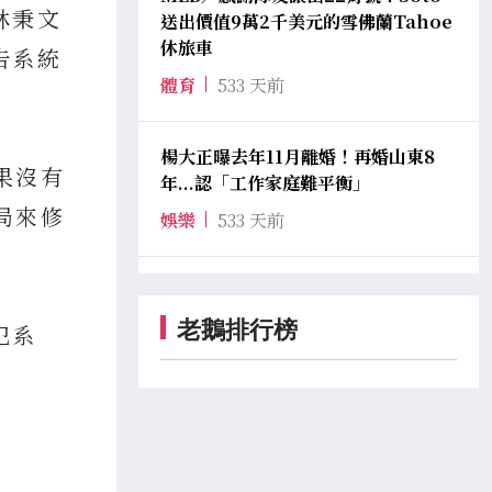
林秉文
送出價值9萬2千美元的雪佛蘭Tahoe
休旅車
告系統
體育
533 天前
楊大正曝去年11月離婚！再婚山東8
果沒有
年...認「工作家庭難平衡」
局來修
娛樂
533 天前
老鵝排行榜
犯系