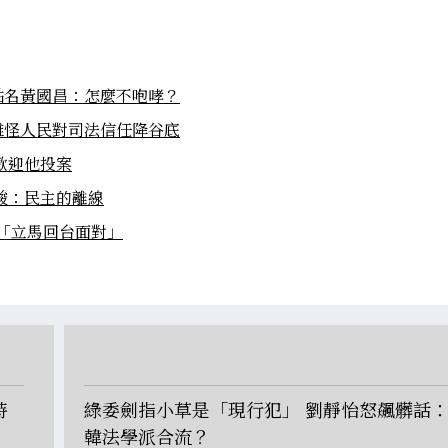
點名黃國昌：怎麼不咆哮？
難怪人民對司法信任降谷底
歡迎他投案
酸：民主的離線
「立馬回台面對」
時
綠委劍指小草是「現行犯」 劉靜怡怒飆髒話
韓法學派合流？