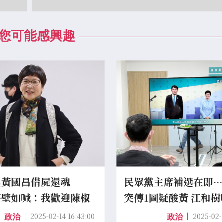
您可能感興趣
臭黃國昌借屍還魂
民眾黨主席補選在即
蔡壁如喊：我歡迎陳椒
突傳1圖疑酸黃 江和
眾黨
舉：侮辱黨徽
2025-02-14 16:43:00
2025-02-
政治
政治