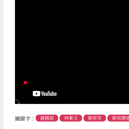
關鍵字：
黃國昌
林秉文
劉世芳
棄保潛