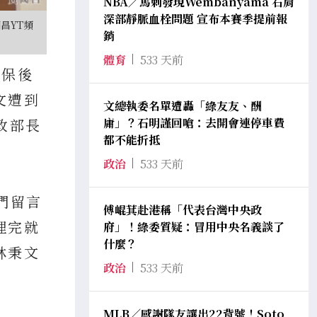
NBA／馬刺發現Wembanyama 右肩
深部靜脈血栓問題 宣布本賽季提前報
昌YT頻
銷
體育
533 天前
交保後
文遭到
文總執委名單遭轟「綠友友、酬
庸」？石明謹回嗆：去開會連停車費
政部長
都不能折抵
政治
533 天前
們留言
傅崐萁赴港稱「代表台灣中央政
理完就
府」！綠委質疑：冒用中央名義談了
什麼？
林秉文
政治
533 天前
MLB／感謝隊友讓出22背號！Soto