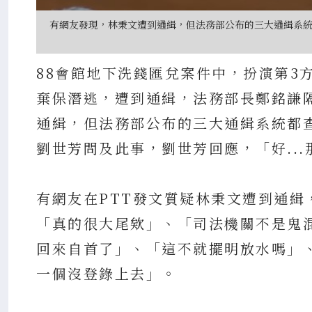
有網友發現，林秉文遭到通緝，但法務部公布的三大通緝系統
88會館地下洗錢匯兌案件中，扮演第3
棄保潛逃，遭到通緝，法務部長鄭銘謙
通緝，但法務部公布的三大通緝系統都
劉世芳問及此事，劉世芳回應，「好..
有網友在PTT發文質疑林秉文遭到通
「真的很大尾欸」、「司法機關不是鬼
回來自首了」、「這不就擺明放水嗎」
一個沒登錄上去」。