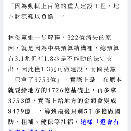
「因為動輒上百億的重大建設工程，地
方財源難以負擔」。
林俊憲進一步解釋，322億消失的原
因，就是因為中央預算結構裡，總預算
有3.1兆但有1.8兆是不能動的法定支
出，因此僅1.3兆可做建設，而國民黨
「只拿了3753億」，
實際上是「在原本
就要給地方的4726億基礎上，再多拿
3753億，實際上給地方的金額會變成
8479億」，導致最後只剩5千多億做國
防、租補、健保等社福，
這樣「還會有