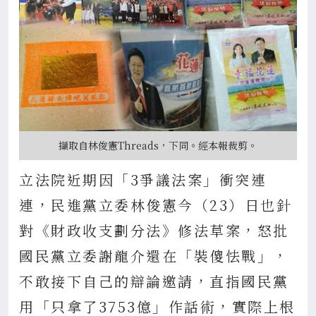
擷取自林俊憲Threads，下同。經本報裁剪。
立法院近期因「3爭議法案」衝突連
連，民進黨立委林俊憲今（23）日也針
對《財政收支劃分法》修法草案，怒批
國民黨立委謝龍介還在「裝傻怯戰」，
不敢接下自己的辯論邀請，直指國民黨
用「只拿了3753億」作話術，實際上根