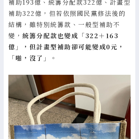
補助193億、統籌分配款322億、計畫型
補助322億，但若依照國民黨修法後的
結構，雖特別統籌款、一般型補助不
變，
統籌分配款也變成「322＋163
億」，但計畫型補助卻可能變成0元，
「啪，沒了」。