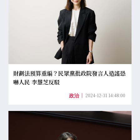
財劃法預算重編？民眾黨批政院發言人造謠恐
嚇人民 李慧芝反駁
2024-12-31 14:48:00
政治