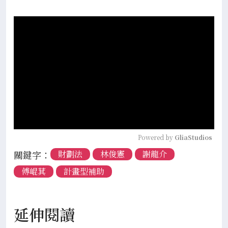
Powered by 
GliaStudios
關鍵字：
財劃法
林俊憲
謝龍介
傅崐萁
計畫型補助
延伸閱讀