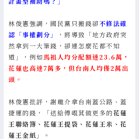
計畫型補助嗎？」
林俊憲強調，國民黨只搬錢卻
不修法確
認「事權劃分」
，將導致「地方政府突
然拿到一大筆錢，卻連怎麼花都不知
道」，例如
馬祖人均分配額達23.6萬，
花蓮也高達7萬多，但台南人均僅2萬出
頭。
林俊憲批評，謝龍介拿台南蓋公路、蓋
捷運的錢，「送給傅崐萁做更多的
花蓮
王聯絡簿、花蓮王提袋、花蓮王米、花
蓮王金紙
」。