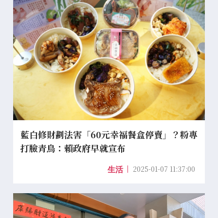
藍白修財劃法害「60元幸福餐盒停賣」？粉專
打臉青鳥：賴政府早就宣布
2025-01-07 11:37:00
生活