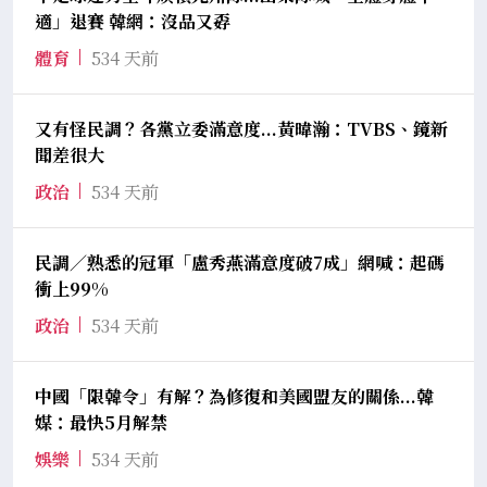
適」退賽 韓網：沒品又孬
體育
534 天前
又有怪民調？各黨立委滿意度...黃暐瀚：TVBS、鏡新
聞差很大
政治
534 天前
民調／熟悉的冠軍「盧秀燕滿意度破7成」網喊：起碼
衝上99%
政治
534 天前
中國「限韓令」有解？為修復和美國盟友的關係...韓
媒：最快5月解禁
娛樂
534 天前