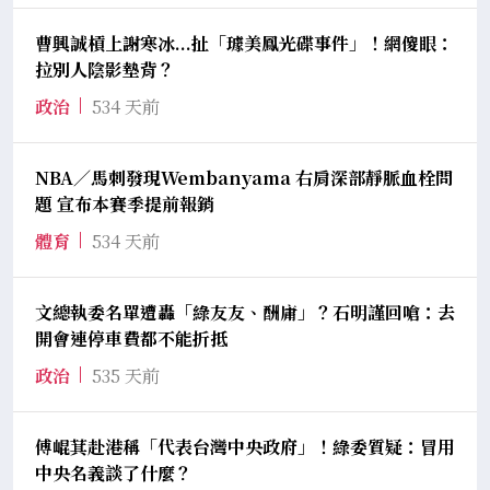
曹興誠槓上謝寒冰...扯「璩美鳳光碟事件」！網傻眼：
拉別人陰影墊背？
政治
534 天前
NBA／馬刺發現Wembanyama 右肩深部靜脈血栓問
題 宣布本賽季提前報銷
體育
534 天前
文總執委名單遭轟「綠友友、酬庸」？石明謹回嗆：去
開會連停車費都不能折抵
政治
535 天前
傅崐萁赴港稱「代表台灣中央政府」！綠委質疑：冒用
中央名義談了什麼？