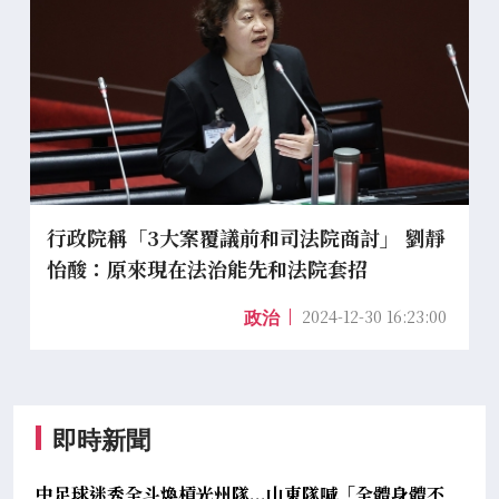
行政院稱「3大案覆議前和司法院商討」 劉靜
怡酸：原來現在法治能先和法院套招
2024-12-30 16:23:00
政治
即時新聞
中足球迷秀全斗煥槓光州隊...山東隊喊「全體身體不