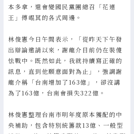
本多拿，還會變國民黨團總召「花連
王」傅崐萁的各式周邊。
林俊憲今日午間表示，「從昨天下午發
出辯論邀請以來，謝龍介目前仍在裝傻
怯戰中。既然如此，我就持續寫正確的
訊息，直到他願意面對為止」，強調謝
龍介稱「台南增加了163億」，卻沒講
為了163億，台南會損失322億。
林俊憲整理台南市明年度原本獲配的中
央補助，包含特別統籌款13億、一般型