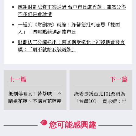
感謝財劃法修正案通過 台中市長盧秀燕：雖然分得
不多但是會珍惜
一遇到《財劃法》就縮！綠營怒批柯志恩「雙面
人」：憑哪點競選高雄市長
財劃法三分鐘送出！陳其邁受邀北上卻沒機會發言
嘆：「啊不就給我裝肖維」
上一篇
下一篇
抵制傅崐萁！苦苓喊「不
綠委提議台北101改稱為
踏進花蓮、不購買花蓮產
「台灣101」 賈永婕：也
品」...反遭在地人圍剿
很棒
您可能感興趣