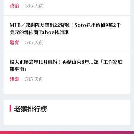
政治
535 天前
MLB／感謝隊友讓出22背號！Soto送出價值9萬2千
美元的雪佛蘭Tahoe休旅車
體育
535 天前
楊大正曝去年11月離婚！再婚山東8年...認「工作家庭
難平衡」
娛樂
535 天前
老鵝排行榜