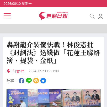
2026/08/10 星期一
轟謝龍介裝傻怯戰！林俊憲批
《財劃法》送錢做「花蓮王聯絡
簿、提袋、金紙」
何睿哲
2024-12-23 15:11:00
分享：