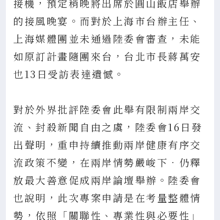
接機，預定稍晚將出席於圓山飯店舉辦
的接風晚宴。而對於上海市台辦主任、
上海媒體團並未通過陸委會審查，未能
如原訂計畫隨團來台，台北市長蔣萬安
也13日受訪表達遺憾。
對於外界批評陸委會此舉有限制兩岸交
流、封殺新聞自由之虞，陸委會16日發
出聲明，重申持續推動兩岸健康有序交
流政策不變，在兩岸情勢嚴峻下．仍釋
放最大善意促成兩岸論壇舉辦。陸委會
也說明，此次專案申請是在考量整體情
勢，依照「關聯性、專業性與必要性」