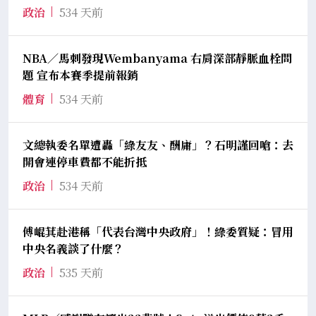
政治
534 天前
NBA／馬刺發現Wembanyama 右肩深部靜脈血栓問
題 宣布本賽季提前報銷
體育
534 天前
文總執委名單遭轟「綠友友、酬庸」？石明謹回嗆：去
開會連停車費都不能折抵
政治
534 天前
傅崐萁赴港稱「代表台灣中央政府」！綠委質疑：冒用
中央名義談了什麼？
政治
535 天前