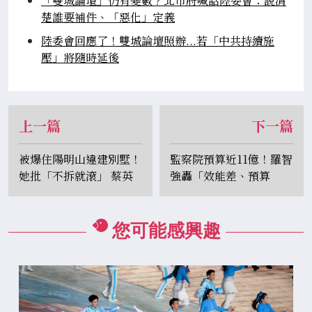
「雙城論壇」仍有變數？北市府喊話陸委會：說清
楚誰要補件、「惡化」定義
陸委會回應了！雙城論壇照辦...若「中共持續施
壓」將隨時延後
上一篇
下一篇
被爆住陽明山違建別墅！
監察院預算近11億！羅智
她批「不拆就滾」 蔡英
強轟「效能差、預算
文辦公室：家人短期租用
飆」：提案砍光陳菊薪水
您可能感興趣