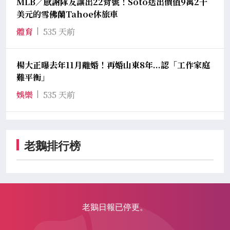
MLB／感謝隊友讓出22背號！Soto送出價值9萬2千
美元的雪佛蘭Tahoe休旅車
體育
535 天前
楊大正曝去年11月離婚！再婚山東8年...認「工作家庭
難平衡」
娛樂
535 天前
老鵝排行榜
老鵝日報已停更。