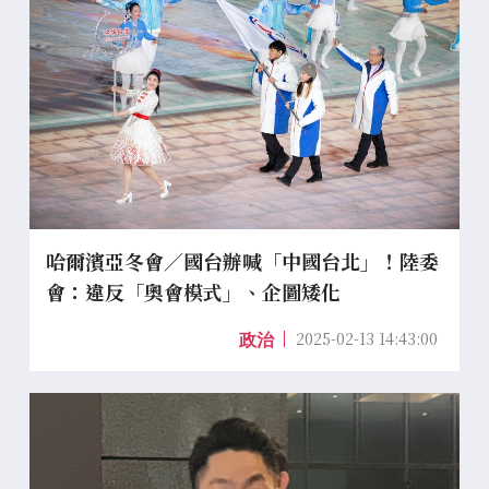
哈爾濱亞冬會／國台辦喊「中國台北」！陸委
會：違反「奧會模式」、企圖矮化
2025-02-13 14:43:00
政治