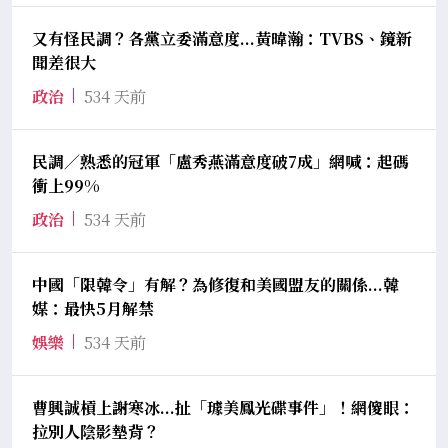
又有怪民調？各黨立委滿意度...黃暐瀚：TVBS、鏡新
聞差很大
政治
534 天前
民調／熟悉的冠軍「盧秀燕滿意度破7成」網喊：起碼
衝上99%
政治
534 天前
中國「限韓令」有解？為修復和美國盟友的關係...韓
媒：最快5月解禁
娛樂
534 天前
曹興誠槓上謝寒冰...扯「璩美鳳光碟事件」！網傻眼：
拉別人陰影墊背？