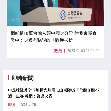
網紅稱10萬台灣人領中國身分證 陸委會曝查
證中：身邊有聽說的「歡迎來信」
2025-01-03 16:04:00
政治
即時新聞
中足球迷秀全斗煥槓光州隊...山東隊喊「全體身體不
適」退賽 韓網：沒品又孬
體育
534 天前