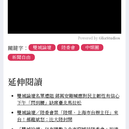
Powered by 
GliaStudios
關鍵字：
雙城論壇
陸委會
中媒團
新聞自由
延伸閱讀
雙城論壇名單遭阻 蔣萬安剛喊應對民主韌性有信心
下午「閃到腰」缺席臺北馬拉松
雙城論壇／陸委會禁「陸媒、上海市台辦主任」來
台！郝龍斌怒：比大陸封閉