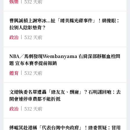
娛樂
532 天前
曹興誠槓上謝寒冰...扯「璩美鳳光碟事件」！網傻眼：
拉別人陰影墊背？
政治
532 天前
NBA／馬刺發現Wembanyama 右肩深部靜脈血栓問
題 宣布本賽季提前報銷
體育
532 天前
文總執委名單遭轟「綠友友、酬庸」？石明謹回嗆：去
開會連停車費都不能折抵
政治
532 天前
傅崐萁赴港稱「代表台灣中央政府」！綠委質疑：冒用