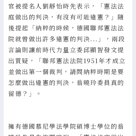
官被提名人劉靜怡時先表示，「憲法法
庭做出的判決，有沒有可能違憲？」隨
後提起「納粹的時候，德國聯邦憲法法
院就曾做出許多違憲的判決...」，兩段
言論則讓前時代力量立委邱顯智發文提
出質疑，「聯邦憲法法院1951年才成立
並做出第一個裁判，請問納粹時期是要
怎麼做出違憲的判決，翁曉玲委員真的
留德？」。
擁有德國慕尼學法學院碩博士學位的翁