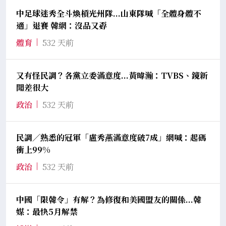
中足球迷秀全斗煥槓光州隊...山東隊喊「全體身體不
適」退賽 韓網：沒品又孬
體育
532 天前
又有怪民調？各黨立委滿意度...黃暐瀚：TVBS、鏡新
聞差很大
政治
532 天前
民調／熟悉的冠軍「盧秀燕滿意度破7成」網喊：起碼
衝上99%
政治
532 天前
中國「限韓令」有解？為修復和美國盟友的關係...韓
媒：最快5月解禁