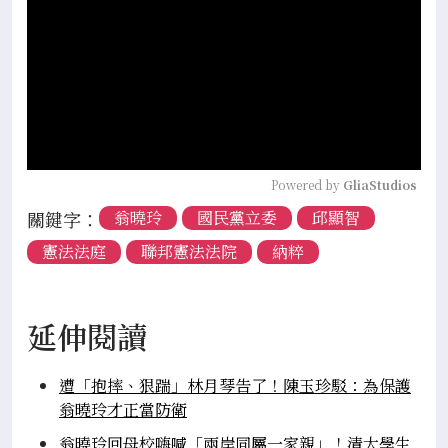
Powered by 
GliaStudios
關鍵字：
翁曉玲
國民黨立委
邱顯智
憲法法庭
聯邦憲法法院
納粹
延伸閱讀
遭「抱摔、狠踹」林月琴告了！陳玉珍駁：為保護
翁曉玲才正當防衛
翁曉玲回母校嗨喊「兩岸同屬一家親」！清大學生