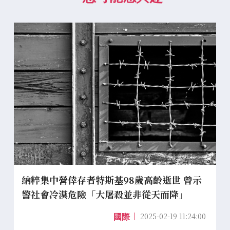
納粹集中營倖存者特斯基98歲高齡逝世 曾示
警社會冷漠危險「大屠殺並非從天而降」
2025-02-19 11:24:00
國際