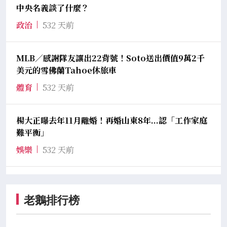
中央名義談了什麼？
政治
532 天前
MLB／感謝隊友讓出22背號！Soto送出價值9萬2千
美元的雪佛蘭Tahoe休旅車
體育
532 天前
楊大正曝去年11月離婚！再婚山東8年...認「工作家庭
難平衡」
娛樂
532 天前
老鵝排行榜