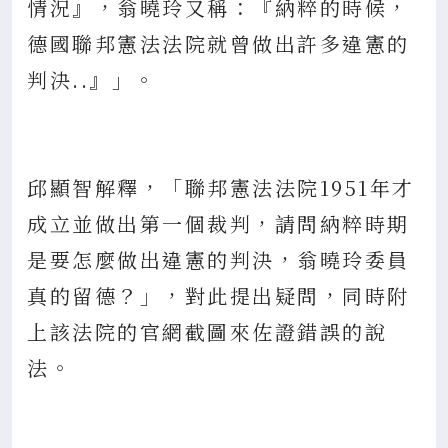
情況』，翁曉玲又稱：『納粹的時候，
德國聯邦憲法法院就曾做出許多違憲的
判決..』」。
邱顯智解釋，「聯邦憲法法院1951年才
成立並做出第一個裁判，請問納粹時期
是要怎麼做出違憲的判決，翁曉玲委員
真的留德？」，對此提出疑問，同時附
上該法院的官網截圖來佐證錯誤的說
法。