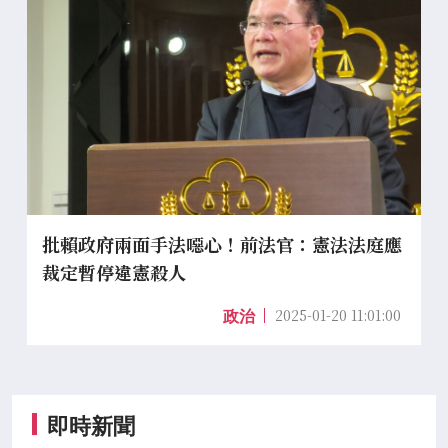
批賴政府兩面手法噁心！前法官：憲法法庭應
裁定暫停違憲殺人
2025-01-20 11:01:00
政治
即時新聞