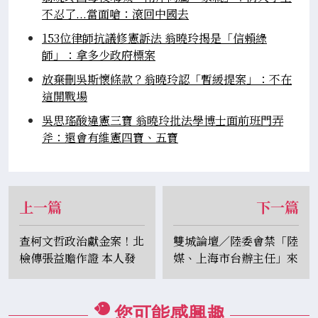
不忍了...當面嗆：滾回中國去
153位律師抗議修憲訴法 翁曉玲揭是「信賴綠
師」：拿多少政府標案
放棄刪吳斯懷條款？翁曉玲認「暫緩提案」：不在
這開戰場
吳思瑤酸違憲三寶 翁曉玲批法學博士面前班門弄
斧：還會有維憲四寶、五寶
上一篇
下一篇
查柯文哲政治獻金案！北
雙城論壇／陸委會禁「陸
檢傳張益贍作證 本人發
媒、上海市台辦主任」來
聲：到了收尾階段
台！郝龍斌怒：比大陸封
閉
您可能感興趣