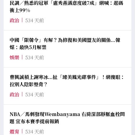
民調／熟悉的冠軍「盧秀燕滿意度破7成」網喊：起碼
衝上99%
政治
534 天前
中國「限韓令」有解？為修復和美國盟友的關係...韓
媒：最快5月解禁
娛樂
534 天前
曹興誠槓上謝寒冰...扯「璩美鳳光碟事件」！網傻眼：
拉別人陰影墊背？
政治
534 天前
NBA／馬刺發現Wembanyama 右肩深部靜脈血栓問
題 宣布本賽季提前報銷
體育
534 天前