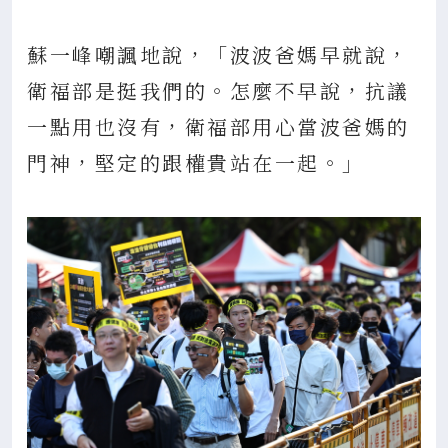
蘇一峰嘲諷地說，「波波爸媽早就說，
衛福部是挺我們的。怎麼不早說，抗議
一點用也沒有，衛福部用心當波爸媽的
門神，堅定的跟權貴站在一起。」