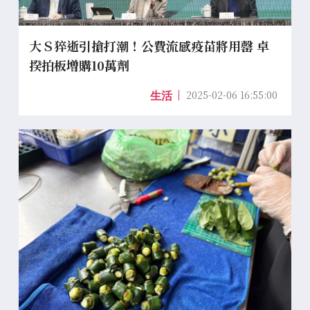
大Ｓ猝逝引搶打潮！公費流感疫苗將用罄 卓
揆拍板增購10萬劑
2025-02-06 16:55:00
生活