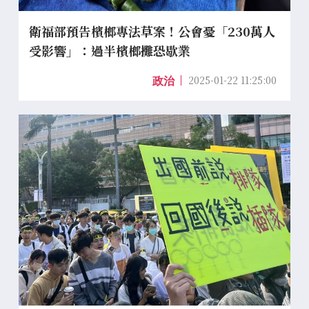
衛福部預告檳榔專法草案！公會憂「230萬人
受影響」：過半檳榔攤恐歇業
2025-01-22 11:25:00
政治