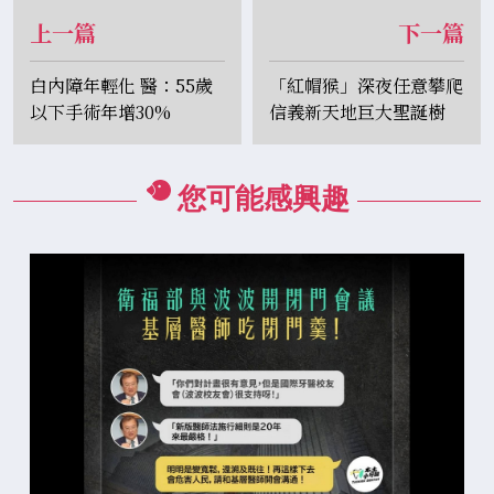
上一篇
下一篇
白內障年輕化 醫：55歲
「紅帽猴」深夜任意攀爬
以下手術年增30%
信義新天地巨大聖誕樹
新光三越：珍惜自身安全
您可能感興趣