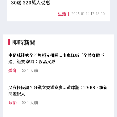
30歲 320萬人受惠
2025-01-14 12:48:00
生活
即時新聞
中足球迷秀全斗煥槓光州隊...山東隊喊「全體身體不
適」退賽 韓網：沒品又孬
體育
534 天前
又有怪民調？各黨立委滿意度...黃暐瀚：TVBS、鏡新
聞差很大
政治
534 天前