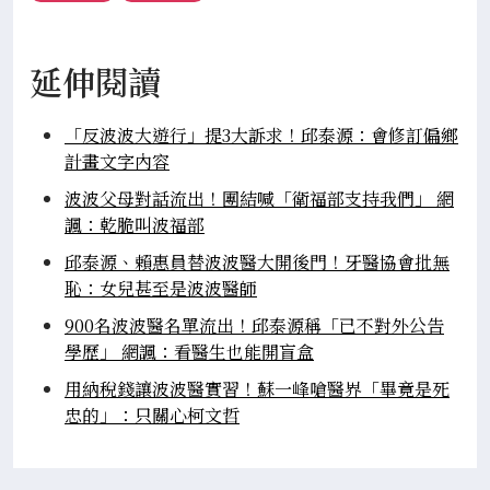
延伸閱讀
「反波波大遊行」提3大訴求！邱泰源：會修訂偏鄉
計畫文字內容
波波父母對話流出！團結喊「衛福部支持我們」 網
諷：乾脆叫波福部
邱泰源、賴惠員替波波醫大開後門！牙醫協會批無
恥：女兒甚至是波波醫師
900名波波醫名單流出！邱泰源稱「已不對外公告
學歷」 網諷：看醫生也能開盲盒
用納稅錢讓波波醫實習！蘇一峰嗆醫界「畢竟是死
忠的」：只關心柯文哲