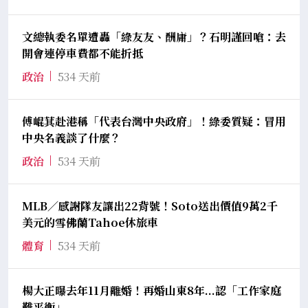
文總執委名單遭轟「綠友友、酬庸」？石明謹回嗆：去
開會連停車費都不能折抵
政治
534 天前
傅崐萁赴港稱「代表台灣中央政府」！綠委質疑：冒用
中央名義談了什麼？
政治
534 天前
MLB／感謝隊友讓出22背號！Soto送出價值9萬2千
美元的雪佛蘭Tahoe休旅車
體育
534 天前
楊大正曝去年11月離婚！再婚山東8年...認「工作家庭
難平衡」