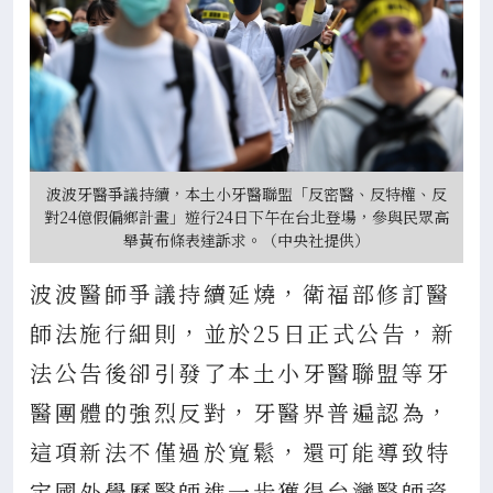
波波牙醫爭議持續，本土小牙醫聯盟「反密醫、反特權、反
對24億假偏鄉計畫」遊行24日下午在台北登場，參與民眾高
舉黃布條表達訴求。（中央社提供）
波波醫師爭議持續延燒，衛福部修訂醫
師法施行細則，並於25日正式公告，新
法公告後卻引發了本土小牙醫聯盟等牙
醫團體的強烈反對，牙醫界普遍認為，
這項新法不僅過於寬鬆，還可能導致特
定國外學歷醫師進一步獲得台灣醫師資