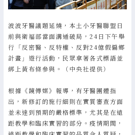
波波牙醫議題延燒，本土小牙醫聯盟日
前與衛福部當面溝通破局，24日下午舉
行「反密醫、反特權、反對24億假偏鄉
計畫」遊行活動，民眾拿著各式標語並
綁上黃布條參與。（中央社提供）
根據《鏡傳媒》報導，有牙醫團體指
出，新修訂的施行細則在實質審查方面
並未達到預期的嚴格標準，尤其是在遠
距教學和臨床實習的部分。疫情期間，
遠距教學和臨床實習的品質令人質疑，