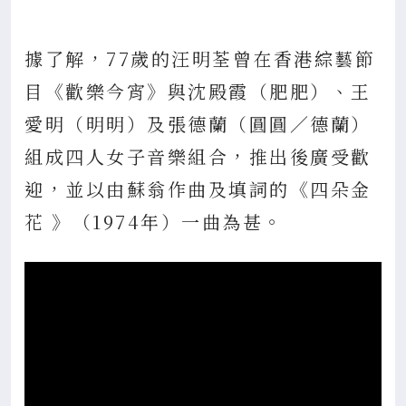
據了解，77歲的汪明荃曾在香港綜藝節
目《歡樂今宵》與沈殿霞（肥肥）、王
愛明（明明）及張德蘭（圓圓／德蘭）
組成四人女子音樂組合，推出後廣受歡
迎，並以由蘇翁作曲及填詞的《四朵金
花 》（1974年）一曲為甚。