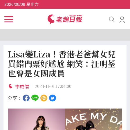
2026/08/08 星期六
Lisa變Liza！香港老爸幫女兒
買錯門票好尷尬 網笑：汪明荃
也曾是女團成員
李威儒
2024-11-01 17:04:00
分享：