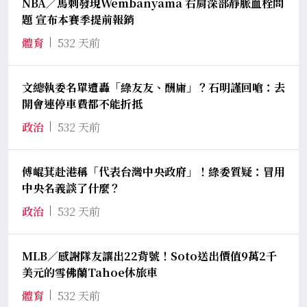
NBA／馬刺發現Wembanyama 右肩深部靜脈血栓問
題 宣布本賽季提前報銷
體育
532 天前
文總執委名單遭轟「綠友友、酬庸」？石明謹回嗆：去
開會連停車費都不能折抵
政治
532 天前
傅崐萁赴港稱「代表台灣中央政府」！綠委質疑：冒用
中央名義談了什麼？
政治
532 天前
MLB／感謝隊友讓出22背號！Soto送出價值9萬2千
美元的雪佛蘭Tahoe休旅車
體育
532 天前