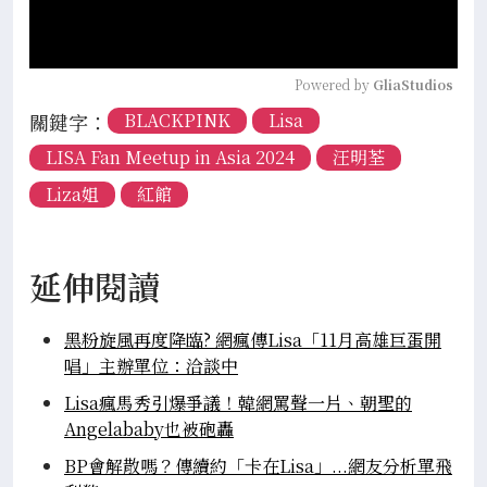
Powered by 
GliaStudios
關鍵字：
BLACKPINK
Lisa
LISA Fan Meetup in Asia 2024
汪明荃
Liza姐
紅館
延伸閱讀
黑粉旋風再度降臨? 網瘋傳Lisa「11月高雄巨蛋開
唱」主辦單位：洽談中
Lisa瘋馬秀引爆爭議！韓網罵聲一片、朝聖的
Angelababy也被砲轟
BP會解散嗎？傳續約「卡在Lisa」...網友分析單飛