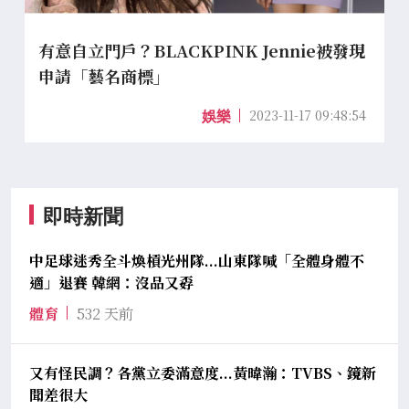
有意自立門戶？BLACKPINK Jennie被發現
申請「藝名商標」
2023-11-17 09:48:54
娛樂
即時新聞
中足球迷秀全斗煥槓光州隊...山東隊喊「全體身體不
適」退賽 韓網：沒品又孬
體育
532 天前
又有怪民調？各黨立委滿意度...黃暐瀚：TVBS、鏡新
聞差很大