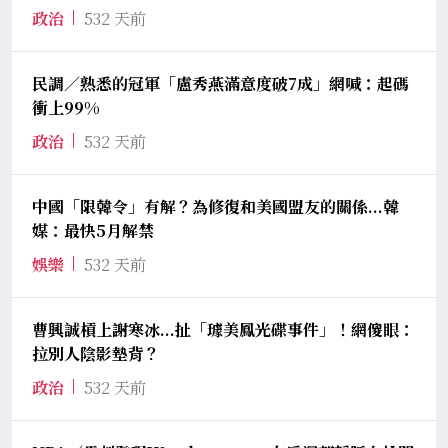
政治
532 天前
民調／熟悉的冠軍「盧秀燕滿意度破7成」網喊：起碼
衝上99%
政治
532 天前
中國「限韓令」有解？為修復和美國盟友的關係...韓
媒：最快5月解禁
娛樂
532 天前
曹興誠槓上謝寒冰...扯「璩美鳳光碟事件」！網傻眼：
拉別人陰影墊背？
政治
532 天前