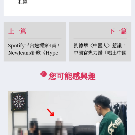
利弊
上一篇
下一篇
Spotify平台達標第4首！
劉德華〈中國人〉惹議！
NewJeans新歌《Hype
中國官媒力讚「唱出中國
Boy》播放量破6億
人的驕傲」
您可能感興趣