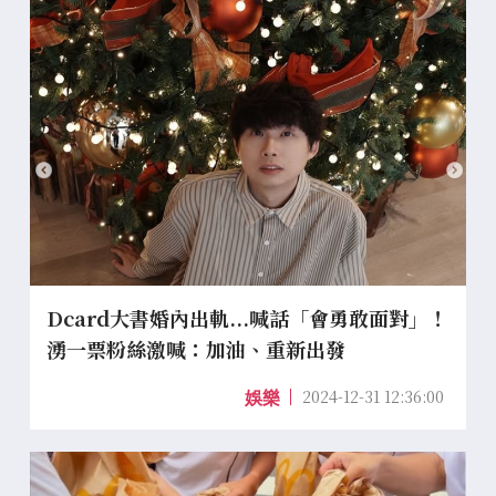
Dcard大書婚內出軌...喊話「會勇敢面對」！
湧一票粉絲激喊：加油、重新出發
2024-12-31 12:36:00
娛樂