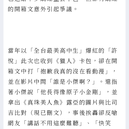
的開箱文意外引起爭議。
當年以「全台最美高中生」爆紅的「許
悅」此次也收到《獵人》卡包，卻在開
箱文中打「抱歉我真的沒在看動漫」，
並在影片中問「誰是小傑啊？」。還指
著小傑說「他長得像原子小金剛」，並
拿出《真珠美人魚》露亞的圖片與比司
吉比對（現已刪文），事後挨轟卻反嗆
網友「講話不用這麼難聽」、「快笑