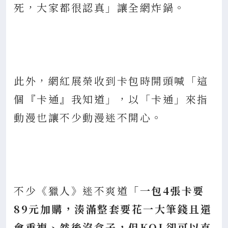
死，大家都很認真」讓全網炸鍋。
此外，網紅展榮收到卡包時開頭喊「這
個『卡通』我知道」，以「卡通」來指
動漫也讓不少動漫迷不開心。
不少《獵人》迷不爽道
「一包4張卡要
89元加購，湊滿整套要花一大筆錢且還
會重複、然後沒盒子，但KOL卻可以直