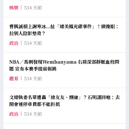
娛樂
534 天前
曹興誠槓上謝寒冰...扯「璩美鳳光碟事件」！網傻眼：
拉別人陰影墊背？
政治
534 天前
NBA／馬刺發現Wembanyama 右肩深部靜脈血栓問
題 宣布本賽季提前報銷
體育
534 天前
文總執委名單遭轟「綠友友、酬庸」？石明謹回嗆：去
開會連停車費都不能折抵
政治
534 天前