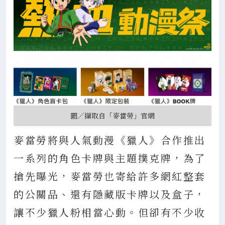
圖／擷取自「麥當勞」官網
麥當勞將與人氣動漫《獵人》合作推出
一系列的角色卡牌與主題撲克牌，為了
搶先曝光，麥當勞也寄給許多網紅整套
的公關品、還有隱藏版卡牌以及盒子，
讓不少獵人粉相當心動。但卻有不少收