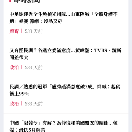
中足球迷秀全斗煥槓光州隊...山東隊喊「全體身體不
適」退賽 韓網：沒品又孬
體育
533 天前
又有怪民調？各黨立委滿意度...黃暐瀚：TVBS、鏡新
聞差很大
政治
533 天前
民調／熟悉的冠軍「盧秀燕滿意度破7成」網喊：起碼
衝上99%
政治
533 天前
中國「限韓令」有解？為修復和美國盟友的關係...韓
媒：最快5月解禁