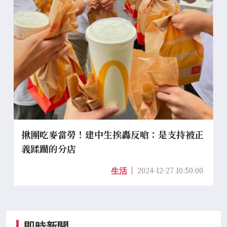
揪團吃麥當勞！建中生挨轟反嗆：是支持被正
義蹂躪的分店
2024-12-27 10:50:00
生活
即時新聞