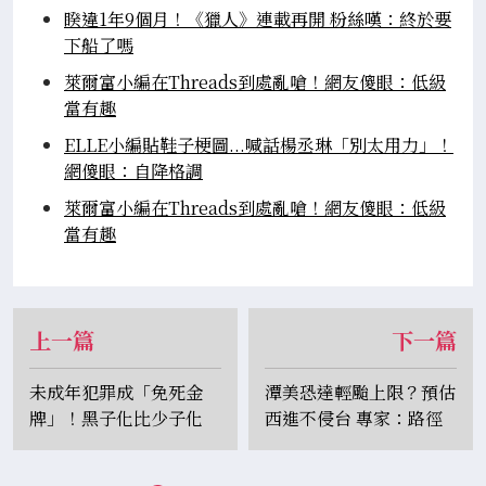
睽違1年9個月！《獵人》連載再開 粉絲嘆：終於要
下船了嗎
萊爾富小編在Threads到處亂嗆！網友傻眼：低級
當有趣
ELLE小編貼鞋子梗圖...喊話楊丞琳「別太用力」！
網傻眼：自降格調
萊爾富小編在Threads到處亂嗆！網友傻眼：低級
當有趣
上一篇
下一篇
未成年犯罪成「免死金
潭美恐達輕颱上限？預估
牌」！黑子化比少子化
西進不侵台 專家：路徑
慘…一票人建議：引進鞭
變化仍複雜
刑