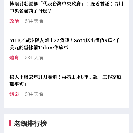
傅崐萁赴港稱「代表台灣中央政府」！綠委質疑：冒用
中央名義談了什麼？
政治
534 天前
MLB／感謝隊友讓出22背號！Soto送出價值9萬2千
美元的雪佛蘭Tahoe休旅車
體育
534 天前
楊大正曝去年11月離婚！再婚山東8年...認「工作家庭
難平衡」
娛樂
534 天前
老鵝排行榜