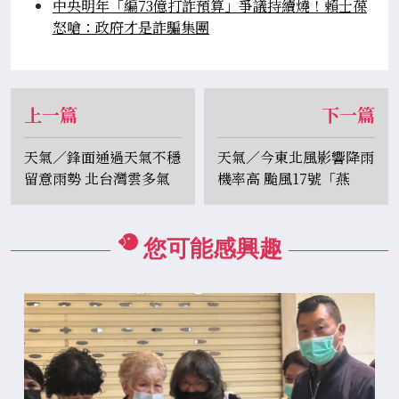
中央明年「編73億打詐預算」爭議持續燒！賴士葆
怒嗆：政府才是詐騙集團
上一篇
下一篇
天氣／鋒面通過天氣不穩
天氣／今東北風影響降雨
留意雨勢 北台灣雲多氣
機率高 颱風17號「燕
溫降 中南部仍悶熱
子」80%機率最快周末生
成
您可能感興趣