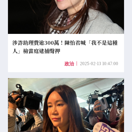
涉詐助理費逾300萬！陳怡君喊「我不是這種
人」檢當庭逮捕聲押
2025-02-13 10:47:00
政治