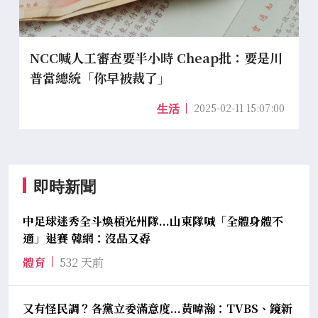
NCC喊人工審查要半小時 Cheap批：要是川
普當總統「你早被裁了」
2025-02-11 15:07:00
生活
即時新聞
中足球迷秀全斗煥槓光州隊...山東隊喊「全體身體不
適」退賽 韓網：沒品又孬
體育
532 天前
又有怪民調？各黨立委滿意度...黃暐瀚：TVBS、鏡新