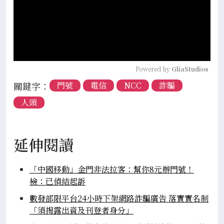
Powered by 
GliaStudios
關鍵字：
門號
電信
NCC
詐騙
人頭
延伸閱讀
「中國移動」金門非法拉客：幫你8元辦門號！
檢：已偵結起訴
數發部限平台24小時下架網路詐騙廣告 落實實名制
「須揭露出資及刊登者身分」