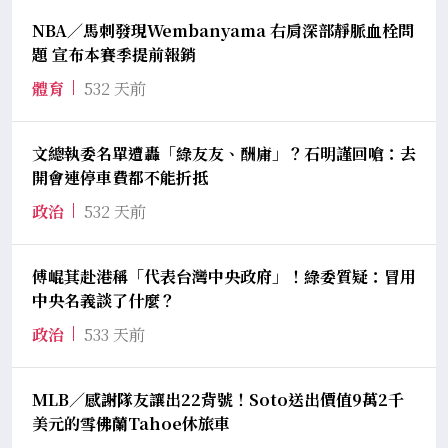
NBA／馬刺發現Wembanyama 右肩深部靜脈血栓問
題 宣布本賽季提前報銷
體育
532 天前
文總執委名單遭轟「綠友友、酬庸」？石明謹回嗆：去
開會連停車費都不能折抵
政治
532 天前
傅崐萁赴港稱「代表台灣中央政府」！綠委質疑：冒用
中央名義談了什麼？
政治
533 天前
MLB／感謝隊友讓出22背號！Soto送出價值9萬2千
美元的雪佛蘭Tahoe休旅車