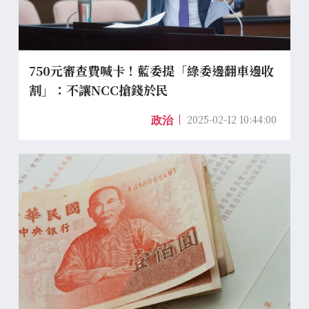
750元審查費喊卡！藍委提「綠委邊翻車邊收
割」：不讓NCC搶錢於民
2025-02-12 10:44:00
政治