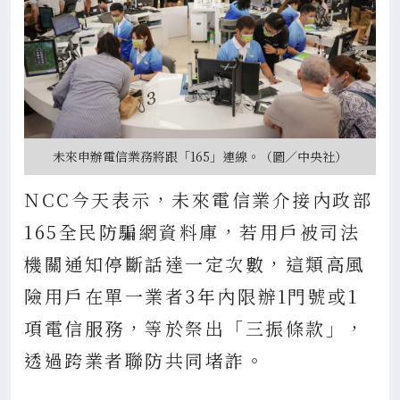
未來申辦電信業務將跟「165」連線。（圖／中央社）
NCC今天表示，未來電信業介接內政部
165全民防騙網資料庫，若用戶被司法
機關通知停斷話達一定次數，這類高風
險用戶在單一業者3年內限辦1門號或1
項電信服務，等於祭出「三振條款」，
透過跨業者聯防共同堵詐。