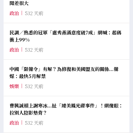
聞差很大
政治
532 天前
民調／熟悉的冠軍「盧秀燕滿意度破7成」網喊：起碼
衝上99%
政治
532 天前
中國「限韓令」有解？為修復和美國盟友的關係...韓
媒：最快5月解禁
娛樂
532 天前
曹興誠槓上謝寒冰...扯「璩美鳳光碟事件」！網傻眼：
拉別人陰影墊背？
政治
532 天前