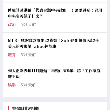
傅崐萁赴港稱「代表台灣中央政府」！綠委質疑：冒用
中央名義談了什麼？
政治
534 天前
MLB／感謝隊友讓出22背號！Soto送出價值9萬2千
美元的雪佛蘭Tahoe休旅車
體育
534 天前
楊大正曝去年11月離婚！再婚山東8年...認「工作家庭
難平衡」
娛樂
534 天前
老鵝排行榜