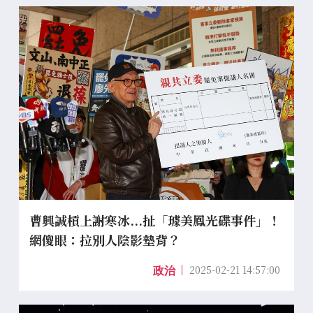
曹興誠槓上謝寒冰...扯「璩美鳳光碟事件」！
網傻眼：拉別人陰影墊背？
2025-02-21 14:57:00
政治