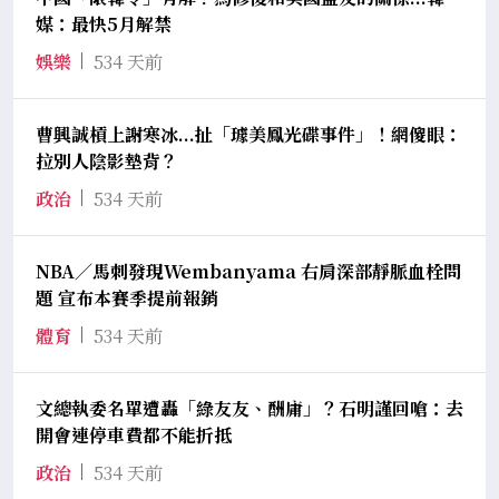
媒：最快5月解禁
娛樂
534 天前
曹興誠槓上謝寒冰...扯「璩美鳳光碟事件」！網傻眼：
拉別人陰影墊背？
政治
534 天前
NBA／馬刺發現Wembanyama 右肩深部靜脈血栓問
題 宣布本賽季提前報銷
體育
534 天前
文總執委名單遭轟「綠友友、酬庸」？石明謹回嗆：去
開會連停車費都不能折抵
政治
534 天前