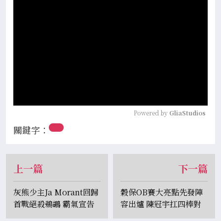
Powered by 
GliaStudios
關鍵字：
上一篇
下一篇
灰熊少主Ja Morant回歸
穀保OB賽大亮點先發陣
首戰絕殺鵜鶘 霸氣宣告
容出爐 陳冠宇扛四棒對
回歸 LBJ、Green讚嘆
決王柏融