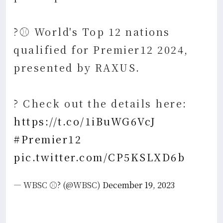
?⚾ World's Top 12 nations
qualified for Premier12 2024,
presented by RAXUS.
? Check out the details here:
https://t.co/1iBuWG6VcJ
#Premier12
pic.twitter.com/CP5KSLXD6b
— WBSC ⚾? (@WBSC)
December 19, 2023