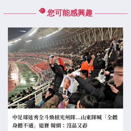
您可能感興趣
中足球迷秀全斗煥槓光州隊...山東隊喊「全體
身體不適」退賽 韓網：沒品又孬