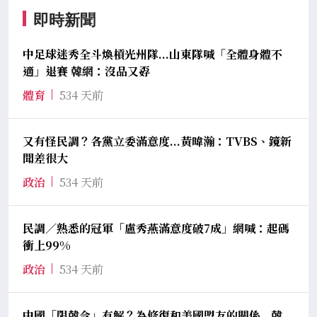
即時新聞
中足球迷秀全斗煥槓光州隊...山東隊喊「全體身體不
適」退賽 韓網：沒品又孬
體育
534 天前
又有怪民調？各黨立委滿意度...黃暐瀚：TVBS、鏡新
聞差很大
政治
534 天前
民調／熟悉的冠軍「盧秀燕滿意度破7成」網喊：起碼
衝上99%
政治
534 天前
中國「限韓令」有解？為修復和美國盟友的關係...韓