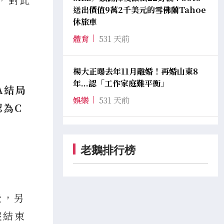
送出價值9萬2千美元的雪佛蘭Tahoe
休旅車
體育
531 天前
楊大正曝去年11月離婚！再婚山東8
年...認「工作家庭難平衡」
A結局
娛樂
531 天前
認為C
老鵝排行榜
覺，另
沒結束