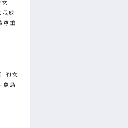
少女
求我成
該尊重
）的女
鯨魚島