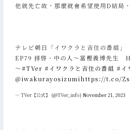
他就先亡故，那麼就會希望使用D結局
テレビ朝日「イワクラと吉住の番組」
EP79 拝啓、中の人～冨樫義博先生 H
～
#TVer
#イワクラと吉住の番組
#イ
@iwakurayosizumi
https://t.co/
— TVer【公式】 (@TVer_info)
November 21, 2023