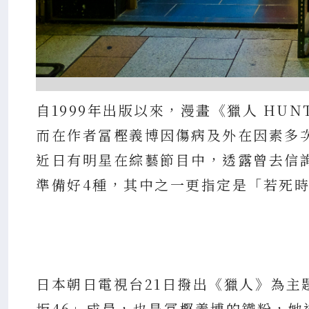
自1999年出版以來，漫畫《獵人 HU
而在作者冨樫義博因傷病及外在因素多
近日有明星在綜藝節目中，透露曾去信
準備好4種，其中之一更指定是「若死
日本朝日電視台21日撥出《獵人》為主
坂46」成員，也是冨樫義博的鐵粉，