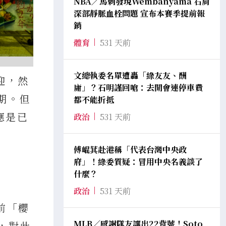
NBA／馬刺發現Wembanyama 右肩
深部靜脈血栓問題 宣布本賽季提前報
銷
體育
531 天前
文總執委名單遭轟「綠友友、酬
迎，然
庸」？石明謹回嗆：去開會連停車費
期。但
都不能折抵
應是已
政治
531 天前
傅崐萁赴港稱「代表台灣中央政
府」！綠委質疑：冒用中央名義談了
什麼？
政治
531 天前
前「櫻
MLB／感謝隊友讓出22背號！Soto
，對此