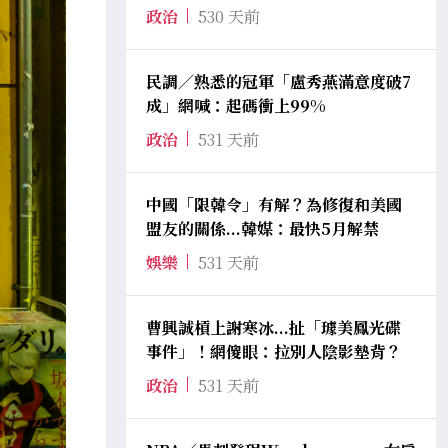
政治
530 天前
民調／熟悉的冠軍「盧秀燕滿意度破7
成」網喊：起碼衝上99%
政治
531 天前
中國「限韓令」有解？為修復和美國
盟友的關係...韓媒：最快5月解禁
娛樂
531 天前
曹興誠槓上謝寒冰...扯「璩美鳳光碟
事件」！網傻眼：拉別人陰影墊背？
政治
531 天前