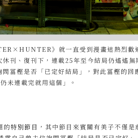
NTER×HUNTER》就一直受到漫畫迷熱烈歡
次休刊、復刊下，連載25年至今結局仍遙遙無
詢問冨樫是否「已定好結局」，對此冨樫的回
時仍未連載完就用這個」。
題的
特別節目
，其中節目來賓關有美子不僅是
她透露自己曾去信詢問冨樫「結局是否已定好」