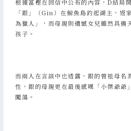
根據冨樫在回信中公布的內容，D結局
「銀」（Gin）在鯨魚島釣起湖主，返
為獵人」，而母親則遺憾女兒雖然具備
孩子。
而兩人在言談中也透露，銀的曾祖母名為
性，銀的母親更在最後感嘆「小傑爺爺
闖蕩。