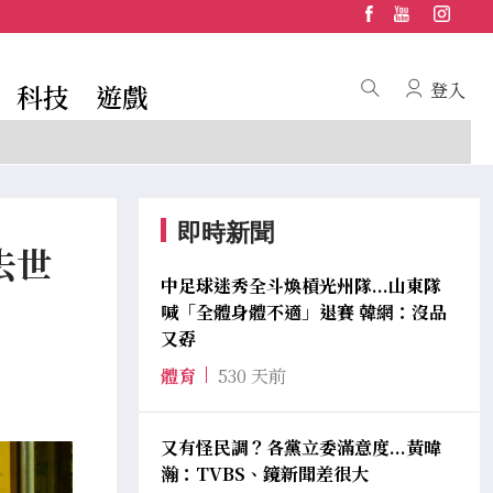
科技
遊戲
登入
即時新聞
去世
中足球迷秀全斗煥槓光州隊...山東隊
喊「全體身體不適」退賽 韓網：沒品
又孬
體育
530 天前
又有怪民調？各黨立委滿意度...黃暐
瀚：TVBS、鏡新聞差很大