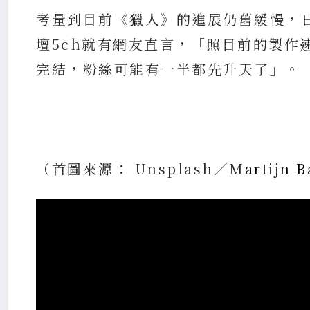
考量到目前《獵人》的進展仍舊緩慢，
壇5ch就有網友直言，「照目前的製作
完結，粉絲可能有一半都先升天了」。
（首圖來源： Unsplash／M
artijn 