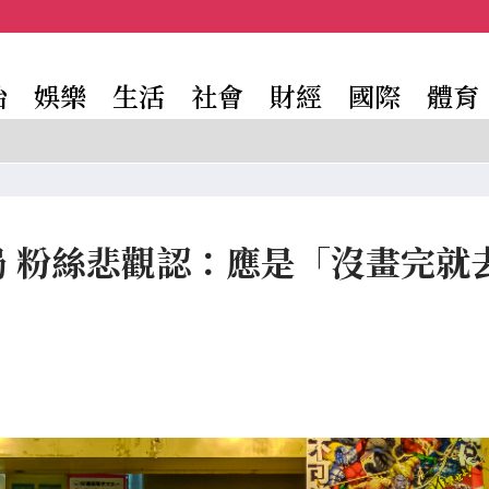
治
娛樂
生活
社會
財經
國際
體育
局 粉絲悲觀認：應是「沒畫完就