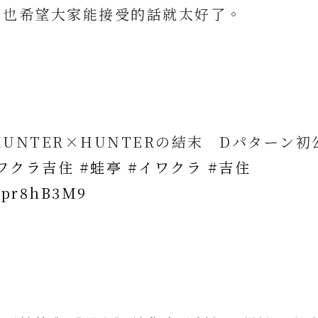
，也希望大家能接受的話就太好了。
UNTER×HUNTERの結末 Dパターン初公
ワクラ吉住
#蛙亭
#イワクラ
#吉住
Zspr8hB3M9