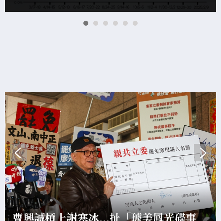
曹興誠槓上謝寒冰...扯「璩美鳳光碟事