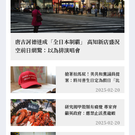
唐吉訶德達成「全日本制霸」 高知新店盛況
空前日網驚：以為排演唱會
搶著拍馬屁！美共和黨議員提
案：將川普生日定為假日「比
照國父華盛頓」
2025-02-20
研究揭甲殼類有痛覺 專家齊
籲英政府：應禁止活煮龍蝦
2025-02-20