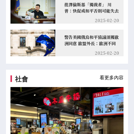
批澤倫斯基「獨裁者」 川
普：快促成和平否則可能失去
整個國家
2025-02-20
警告美國俄烏和平協議須獲歐
洲同意 歐盟外長：歐洲不同
意執行就會失敗
2025-02-20
看更多內容
社會