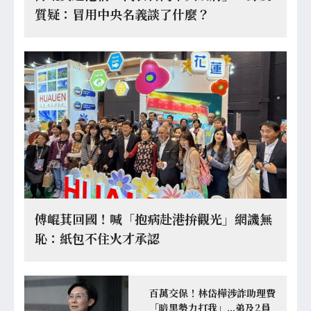
質疑：冒用中央名義談了什麼？
傅崐萁回國！喊「抱病赴港拚觀光」網譏無
恥：紙包不住火才承認
百萬交保！林岱樺涉詐助理費
「暗黑勢力打我」...弟及2員