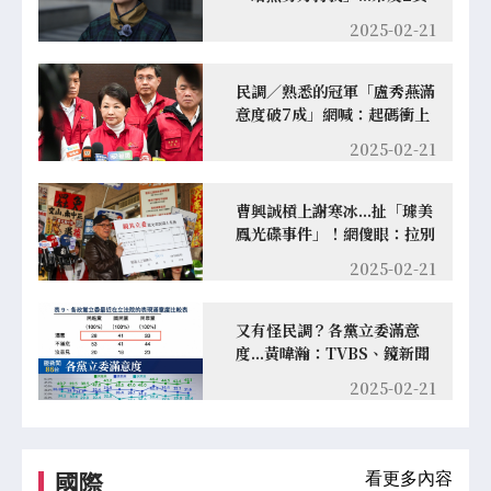
工遭聲押
2025-02-21
民調／熟悉的冠軍「盧秀燕滿
意度破7成」網喊：起碼衝上
99%
2025-02-21
曹興誠槓上謝寒冰...扯「璩美
鳳光碟事件」！網傻眼：拉別
人陰影墊背？
2025-02-21
又有怪民調？各黨立委滿意
度...黃暐瀚：TVBS、鏡新聞
差很大
2025-02-21
看更多內容
國際