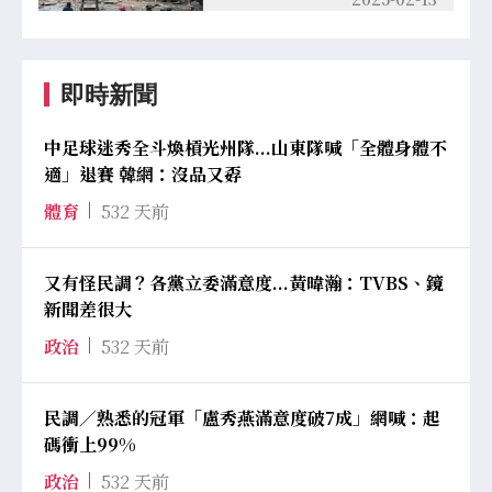
即時新聞
中足球迷秀全斗煥槓光州隊...山東隊喊「全體身體不
適」退賽 韓網：沒品又孬
體育
532 天前
又有怪民調？各黨立委滿意度...黃暐瀚：TVBS、鏡
新聞差很大
政治
532 天前
民調／熟悉的冠軍「盧秀燕滿意度破7成」網喊：起
碼衝上99%
政治
532 天前