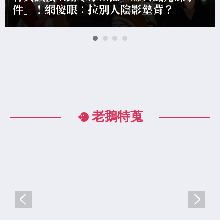
件」！網傻眼：拉別人陰影墊背？
老鵝特蒐