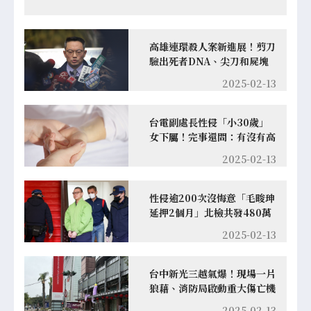
高雄連環殺人案新進展！剪刀
驗出死者DNA、尖刀和屍塊
斷面雷同
2025-02-13
台電副處長性侵「小30歲」
女下屬！完事還問：有沒有高
潮？台電回應了
2025-02-13
性侵逾200次沒悔意「毛畯珅
延押2個月」北檢共發480萬
補償受害人
2025-02-13
台中新光三越氣爆！現場一片
狼藉、消防局啟動重大傷亡機
制
2025-02-13