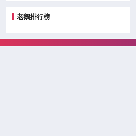
老鵝排行榜
老鵝日報已停更。
新聞
關於
政治
財經
遊戲
關於我們
娛樂
國際
隱私權政策