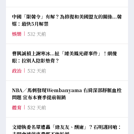
中國「限韓令」有解？為修復和美國盟友的關係...韓
媒：最快5月解禁
娛樂
532 天前
曹興誠槓上謝寒冰...扯「璩美鳳光碟事件」！網傻
眼：拉別人陰影墊背？
政治
532 天前
NBA／馬刺發現Wembanyama 右肩深部靜脈血栓
問題 宣布本賽季提前報銷
體育
532 天前
文總執委名單遭轟「綠友友、酬庸」？石明謹回嗆：